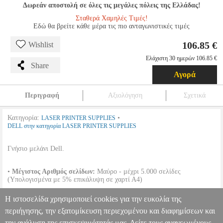
Δωρεάν αποστολή σε όλες τις μεγάλες πόλεις της Ελλάδας!
Σταθερά Χαμηλές Τιμές!
Εδώ θα βρείτε κάθε μέρα τις πιο ανταγωνιστικές τιμές
106.85 €
Wishlist
Ελάχιστη 30 ημερών 106.85 €
Share
Αγορά
Περιγραφή
Αξιολόγηση
Σχετικά
Κατηγορία:
•
LASER PRINTER SUPPLIES
DELL στην κατηγορία LASER PRINTER SUPPLIES
Γνήσιο μελάνι Dell.
•
Μέγιστος Αριθμός σελίδων:
Μαύρο - μέχρι 5.000 σελίδες
(Υπολογισμένα με 5% επικάλυψη σε χαρτί Α4)
Η ιστοσελίδα χρησιμοποιεί cookies για την ευκολία της
•
OEM:
RF223
περιήγησης, την εξατομίκευση περιεχομένου και διαφημίσεων και
την ανάλυση της επισκεψιμότητάς μας. Δείτε τους ανανεωμένους