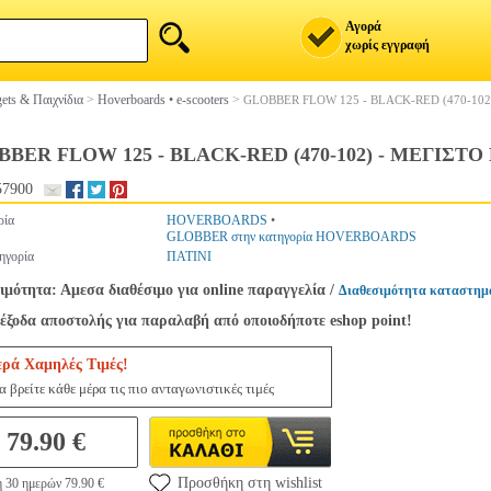
Αγορά
χωρίς εγγραφή
ets & Παιχνίδια
>
Hoverboards • e-scooters
>
GLOBBER FLOW 125 - BLACK-RED (470-10
BER FLOW 125 - BLACK-RED (470-102) - ΜΕΓΙΣΤ
57900
ρία
HOVERBOARDS
•
GLOBBER στην κατηγορία HOVERBOARDS
ηγορία
ΠΑΤΙΝΙ
ιμότητα: Αμεσα διαθέσιμο για online παραγγελία
/
Διαθεσιμότητα καταστημ
έξοδα αποστολής για παραλαβή από οποιοδήποτε eshop point!
ερά Χαμηλές Τιμές!
 βρείτε κάθε μέρα τις πιο ανταγωνιστικές τιμές
79.90 €
Προσθήκη στη wishlist
η 30 ημερών 79.90 €