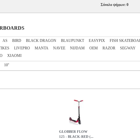
Σύνολο ψήφων: 0
VERBOARDS
AS
BIRD
BLACK DRAGON
BLAUPUNKT
EASYPIX
FISH SKATEBOA
TIKES
LIVEPRO
MANTA
NAVEE
NIJDAM
OEM
RAZOR
SEGWAY
O
XIAOMI
10''
GLOBBER FLOW
125 - BLACK-RED (...