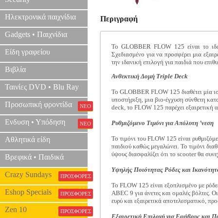
Ηλεκτρονικά παιχνίδια
Περιγραφή
Gadgets • Παιχνίδια
Το GLOBBER FLOW 125 είναι το ιδανικ
Είδη γραφείου
Σχεδιασμένο για να προσφέρει μια εξαιρ
την ιδανική επιλογή για παιδιά που επιθυ
Βιβλία
Ανθεκτική Δομή Triple Deck
Ταινίες DVD • Blu Ray
Το GLOBBER FLOW 125 διαθέτει μία ισχυ
υποστήριξη, μια βιο-έγχυση σύνθετη κατ
Προσωπική φροντίδα
ΝΕΟ
deck, το FLOW 125 παρέχει εξαιρετική α
Ενδυση • Υπόδηση
Ρυθμιζόμενο Τιμόνι για Απόλυτη ’νεση
ΝΕΟ
Το τιμόνι του FLOW 125 είναι ρυθμιζόμε
Αθλητικά είδη
παιδιού καθώς μεγαλώνει. Το τιμόνι δια
ύψους διασφαλίζει ότι το scooter θα συνε
Βρεφικά • Παιδικά
Υψηλής Ποιότητας Ρόδες και Ικανότη
Crazy Sundays
ΠΡΟΣΦΟΡΕΣ
Το FLOW 125 είναι εξοπλισμένο με ρόδε
Eshop Specials
ABEC 9 για άνετες και ομαλές βόλτες. 
ΠΡΟΣΦΟΡΕΣ
ευρύ και εξαιρετικά αποτελεσματικό, πρ
Zen 10
ΠΡΟΣΦΟΡΕΣ
Εξαιρετική Επιλογή για Εφήβους και Π