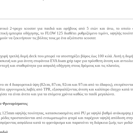
ό 2-τροχο scooter για παιδιά και εφήβους από 5 ετών και άνω, το οποίο συ
ετική εμπειρία οδήγησης, το FLOW 125 διαθέτει ρυθμιζόμενο τιμόνι, υψηλής ποιότ
μούν να ξεκινήσουν τις βόλτες τους με ένα αξιόπιστο scooter.
ρή τριπλή δομή deck που μπορεί να υποστηρίξει βάρος έως 100 κιλά. Αυτή η δομή
ασκευή και μια άνετη επιφάνεια EVA foam grip tape για πρόσθετη άνεση και αντιολ
ντοχή και σταθερότητα για ασφαλή οδήγηση στους δρόμους και τις πλατείες.
νο σε 4 διαφορετικά ύψη (82cm, 87cm, 92cm και 97cm από το έδαφος), επιτρέποντας
θέτει εργονομικές λαβές από TPR, εξασφαλίζοντας άνεση και καλύτερο έλεγχο κατά τ
χίσει να είναι άνετο και για τα επόμενα χρόνια καθώς το παιδί μεγαλώνει.
τα Φρεναρίσματος
ς 125mm υψηλής ποιότητας, κατασκευασμένες από PU με υψηλό βαθμό ανάκαμψης (h
Οι ρόδες προστατεύονται από ενσωματωμένο φτερό και παρέχουν υψηλή απόδοση στη
οσφέροντας ασφάλεια κατά το φρενάρισμα και παρατείνει τη διάρκεια ζωής των ροδώ
αιδιά