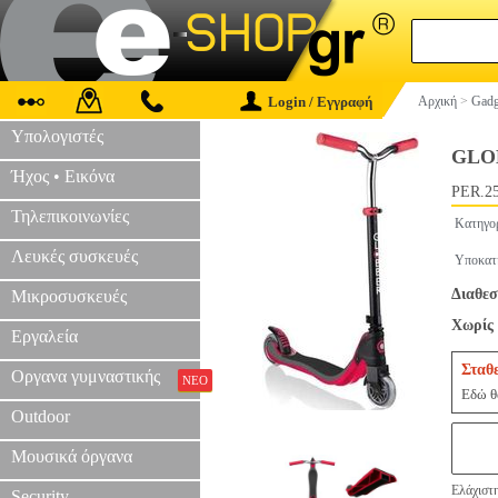
Login / Εγγραφή
Αρχική
>
Gadg
Υπολογιστές
GLOB
Ήχος • Εικόνα
PER.2
Τηλεπικοινωνίες
Κατηγο
Λευκές συσκευές
Υποκατ
Διαθεσ
Μικροσυσκευές
Χωρίς 
Εργαλεία
Σταθ
Οργανα γυμναστικής
ΝΕΟ
Εδώ θα
Outdoor
Μουσικά όργανα
Ελάχιστ
Security