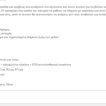
παιδιά και εφήβους που αναζητούν ένα αξιόπιστο και άνετο scooter για τις βόλτες το
125 προσφέρει στα παιδιά την ευκαιρία να μάθουν να οδηγούν με ασφάλεια και στυλ
και άνω, αυτό το scooter θα ικανοποιήσει τις ανάγκες των νέων αναβατών για πολλ
ς δρόμου
ς αντοχής
μα και παρατεταμένη διάρκεια ζωής των ροδών
ινές και πίσω
) + αλουμινένιο πλαίσιο + EVA αντιολισθητική επιφάνεια
7cm, 92cm, 97cm)
το)
ήκος 59cm