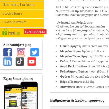
Προτάσεις Για Δώρα
Το FLOW 125 είναι η τέλεια επιλογή για 
δεξιότητες και την ισορροπία, το FLOW 
Stock House
καθιστούν ιδανικό για χρήση από 5 ετών 
Φωτοβολταϊκά
- Ανθεκτικό και Ρυθμιζόμενο
- Σχεδιασμένο για εφήβους και παιδιά
- Ιδανικό για βόλτες στην πόλη και εκτό
SUPER MARKET
- Αξιόπιστη ποιότητα με ρόδες PU υψηλή
- Μηχανικό φρένο για ασφαλές φρενάρισ
Ηλικία Χρήστη:
Από 5 ετών και άνω
Μέγιστο Βάρος Χρήστη:
100 κιλά
Μέγιστο Ύψος Χρήστη:
110-200 cm
Ρόδες:
125mm (24mm πλάτος) μπροστ
Δομή Deck:
Σύνθετο υλικό (PP + ίνες
Ρυθμιζόμενο Τιμόνι:
4 ύψη (82cm, 8
Φρένο:
Μηχανικό πίσω φρένο (σύνθε
Βάρος Προϊόντος:
3.14kg
Διαστάσεις Deck:
Πλάτος 13cm x Μ
Βαθμολογία & Σχόλια προιόντος