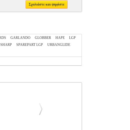
Σχολιάστε και ψηφίστε
RDS
GARLANDO
GLOBBER
HAPE
LGP
SHARP
SPAREPART LGP
URBANGLIDE