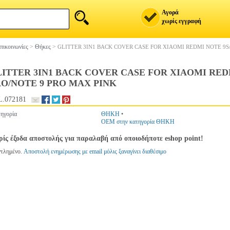
Αγορά
χωρίς εγγραφή
πικοινωνίες
>
Θήκες
>
GLITTER 3IN1 BACK COVER CASE FOR XIAOMI REDMI NOTE 9S
ITTER 3IN1 BACK COVER CASE FOR XIAOMI RED
O/NOTE 9 PRO MAX PINK
.072181
ηγορία
ΘΗΚΗ
•
OEM στην κατηγορία ΘΗΚΗ
ίς έξοδα αποστολής για παραλαβή από οποιοδήποτε eshop point!
ντλημένο.
Αποστολή ενημέρωσης με email μόλις ξαναγίνει διαθέσιμο