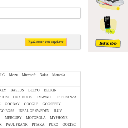
Σχολιάστε και ψηφίστε
LG
Meizu
Microsoft
Nokia
Motorola
KEY
BASEUS
BEEYO
BELKIN
PTUM
DUX DUCIS
EM-WALL
ESPERANZA
E
GOOBAY
GOOGLE
GOOSPERY
GO BOSS
IDEAL OF SWEDEN
ILUV
S
MERCURY
MOTOROLA
MYPHONE
X
PAUL FRANK
PITAKA
PURO
QOLTEC