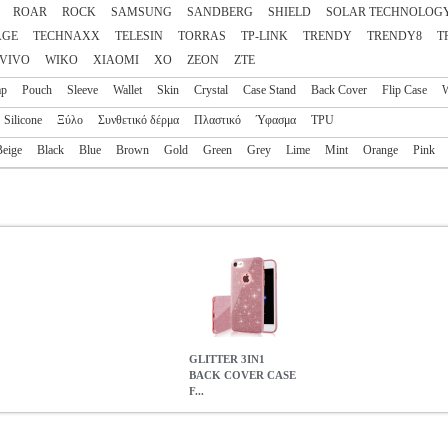
ROAR
ROCK
SAMSUNG
SANDBERG
SHIELD
SOLAR TECHNOLOG
AGE
TECHNAXX
TELESIN
TORRAS
TP-LINK
TRENDY
TRENDY8
T
VIVO
WIKO
XIAOMI
XO
ZEON
ZTE
ap
Pouch
Sleeve
Wallet
Skin
Crystal
Case Stand
Back Cover
Flip Case
W
Silicone
Ξύλο
Συνθετικό δέρμα
Πλαστικό
Ύφασμα
TPU
Beige
Black
Blue
Brown
Gold
Green
Grey
Lime
Mint
Orange
Pink
GLITTER 3IN1
BACK COVER CASE
F...
 FOR XIAOMI REDMI NOTE 9S/NOTE 9 PRO/NOTE 9 PRO MA
ηγορία ΘΗΚΗ -Οι φωτογραφίες είναι ενδεικτικές. Το προϊόν είναι