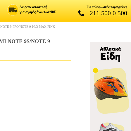
Δωρεάν αποστολή
Για τηλεφωνικές παραγγελίες
211 500 0 500
για αγορές άνω των 90€
/NOTE 9 PRO/NOTE 9 PRO MAX PINK
MI NOTE 9S/NOTE 9