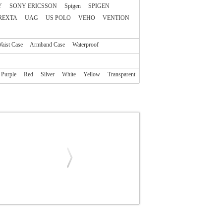
Y
SONY ERICSSON
Spigen
SPIGEN
REXTA
UAG
US POLO
VEHO
VENTION
aist Case
Armband Case
Waterproof
Purple
Red
Silver
White
Yellow
Transparent
X PINK
TEL.072181
TEL.072181
OEM
OEM
 πλήρως συμβατό με το αναγραφόμενο μοντέλο