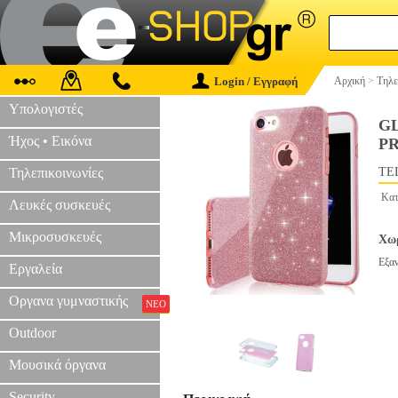
Login / Εγγραφή
Αρχική
>
Τηλε
Υπολογιστές
GL
Ήχος • Εικόνα
PR
Τηλεπικοινωνίες
TEL
Κατ
Λευκές συσκευές
Μικροσυσκευές
Χωρ
Εξα
Εργαλεία
Οργανα γυμναστικής
ΝΕΟ
Outdoor
Μουσικά όργανα
Security