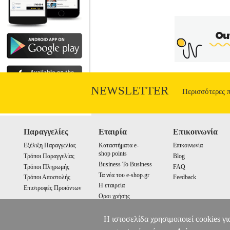
συσκευής.
GLITTER 3IN
NEWSLETTER
Περισσότερες 
Παραγγελίες
Εταιρία
Επικοινωνία
Εξέλιξη Παραγγελίας
Καταστήματα e-
Επικοινωνία
shop points
Τρόποι Παραγγελίας
Blog
Business To Business
Τρόποι Πληρωμής
FAQ
Τα νέα του e-shop.gr
Τρόποι Αποστολής
Feedback
Η εταιρεία
Επιστροφές Προιόντων
Οροι χρήσης
Cookies
Η ιστοσελίδα χρησιμοποιεί cookies γι