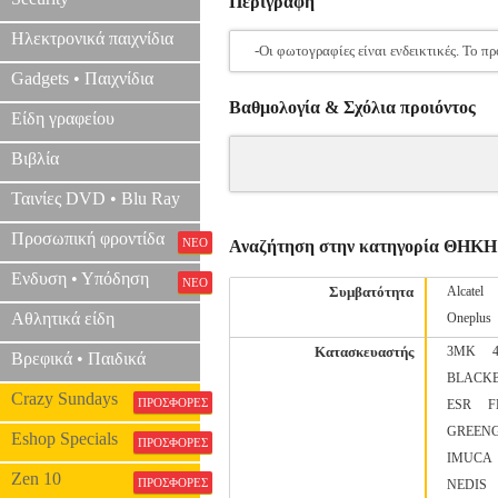
Περιγραφή
Ηλεκτρονικά παιχνίδια
-Οι φωτογραφίες είναι ενδεικτικές. Το 
Gadgets • Παιχνίδια
Βαθμολογία & Σχόλια προιόντος
Είδη γραφείου
Βιβλία
Ταινίες DVD • Blu Ray
Προσωπική φροντίδα
ΝΕΟ
Αναζήτηση στην κατηγορία ΘΗΚΗ
Ενδυση • Υπόδηση
ΝΕΟ
Συμβατότητα
Alcatel
Αθλητικά είδη
Oneplus
Κατασκευαστής
3MK
Βρεφικά • Παιδικά
BLACK
Crazy Sundays
ΠΡΟΣΦΟΡΕΣ
ESR
F
GREEN
Eshop Specials
ΠΡΟΣΦΟΡΕΣ
IMUCA
Zen 10
ΠΡΟΣΦΟΡΕΣ
NEDIS