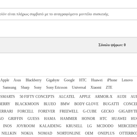
προϊόν είναι πλήρως συμβατό με το αναγραφόμενο μοντέλο συσκευής.
Σύνολο ψήφων: 0
Apple
Asus
Blackberry
Gigabyte
Google
HTC
Huawei
iPhone
Lenovo
Samsung
Sharp
Sony
Sony Ericsson
Universal
Xiaomi
ZTE
4SMARTS
50 FIFTY CONCEPTS
ALCATEL
APPLE
ARMOR-X
AUDI
AU
BERRY
BLACKMOON
BLUEO
BMW
BODY GLOVE
BUGATTI
CONCE
ERRARI
FORCELL
FOREVER
FREEWELL
G-CUBE
GECKO
GIGABYT
GO
GRIFFIN
GUESS
HAMA
HAMMER
HONOR
HTC
HUAWEI
HU
INOS
JOYROOM
KALAIDENG
KRUSELL
LG
MCDODO
MERCEDE
NILLKIN
NOKIA
NOMAD
NORTONLINE
OEM
ONEPLUS
OTTERBO