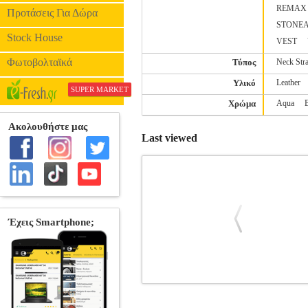
REMAX
Προτάσεις Για Δώρα
STONE
Stock House
VEST
Φωτοβολταϊκά
Τύπος
Neck Str
Υλικό
Leather
SUPER MARKET
Χρώμα
Aqua
Last viewed
GLITTER 3IN1 BACK COVER CASE
ΘΗΚΗ
Κατηγορία: ΘΗΚΗ •OEM στην κατ