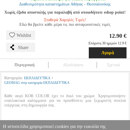
Διαθεσιμότητα καταστημάτων Αθήνας - Θεσσαλονίκης
Χωρίς έξοδα αποστολής για παραλαβή από οποιοδήποτε eshop point!
Σταθερά Χαμηλές Τιμές!
Εδώ θα βρείτε κάθε μέρα τις πιο ανταγωνιστικές τιμές
12.90 €
Wishlist
Ελάχιστη 30 ημερών 12.9 €
Share
Αγορά
Περιγραφή
Αξιολόγηση
Σχετικά
Κατηγορία:
•
ΕΚΠΑΙΔΕΥΤΙΚΑ
GEOMAG στην κατηγορία ΕΚΠΑΙΔΕΥΤΙΚΑ
Κάθε αυγό KOR COLOR έχει το δικό του χρώμα. Χρησιμοποιήστε
εναλλακτικά καλύμματα για να προσθέσετε μια ξεχωριστή πινελιά
ενέργειας στη δημιουργία σας.
•
Χρώμα:
Κόκκινο
Η ιστοσελίδα χρησιμοποιεί cookies για την ευκολία της
•
Κομμάτια:
26