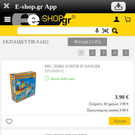
E-shop.gr App
ΕΚΠΑΙΔΕΥΤΙΚΑ (42)
Φίλτρα (1/45)
1
2
3
4
5
MEC 282802 SURFER IN DANGER
EPI.000932
Αμεσα διαθέσιμο
3.90 €
Ελάχιστη 30 ημερών 3.90 €
Προτεινόμενη λιανική 9.90 €
Αγορά