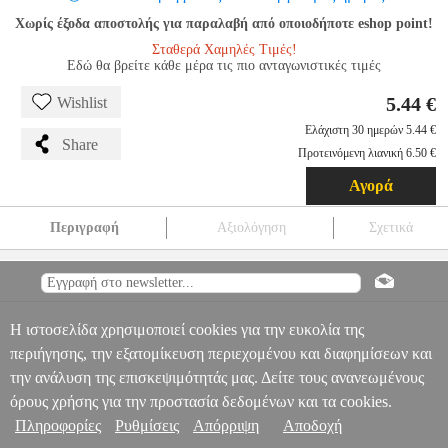
Χωρίς έξοδα αποστολής για παραλαβή από οποιοδήποτε eshop point!
Σταθερά Χαμηλές Τιμές!
Εδώ θα βρείτε κάθε μέρα τις πιο ανταγωνιστικές τιμές
5.44 €
Wishlist
Ελάχιστη 30 ημερών 5.44 €
Share
Προτεινόμενη λιανική 6.50 €
Αγορά
Περιγραφή
Αξιολόγηση
Σχετικά
GEMBIRD USB NUMERIC KEYPAD KPD-U-03
PER.259595
PER.259595
GEMBIRD
GEMBIRD
ΠΛΗΚΤΡΟΛΟΓΙΟ
GEMBIRD USB NUMERIC KEYPAD KPD-U-03
Πληροφορίες & Υπηρεσίες >
5.44
Η ιστοσελίδα χρησιμοποιεί cookies για την ευκολία της
περιήγησης, την εξατομίκευση περιεχομένου και διαφημίσεων και
την ανάλυση της επισκεψιμότητάς μας. Δείτε τους ανανεωμένους
όρους χρήσης για την προστασία δεδομένων και τα cookies.
Πληροφορίες
Ρυθμίσεις
Απόρριψη
Αποδοχή