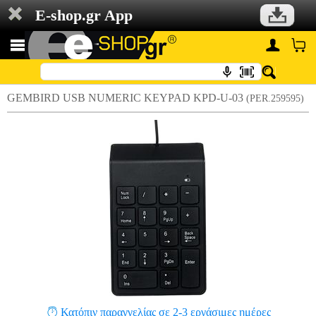
E-shop.gr App
GEMBIRD USB NUMERIC KEYPAD KPD-U-03
(PER.259595)
Κατόπιν παραγγελίας σε 2-3 εργάσιμες ημέρες