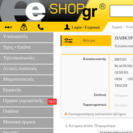
Login / Εγγραφή
Αρχική
>
Υπολ
Υπολογιστές
ΠΛΗΚΤΡ
Φίλτρα
Κατασκευα
Ήχος • Εικόνα
Τηλεπικοινωνίες
Κατασκευαστής
8BITDO
BLAUPUNK
Λευκές συσκευές
GENESIS
Μικροσυσκευές
OEM
ON
TRACER
Εργαλεία
Σύνδεση
Ασύρματο
Οργανα γυμναστικής
ΝΕΟ
Χαρακτηριστικά
Backlight
Outdoor
Απενεργοποίηση πολλαπλών φίλτρων
Μουσικά όργανα
Κεντρική σελίδα: Πληκτρολόγια
Security