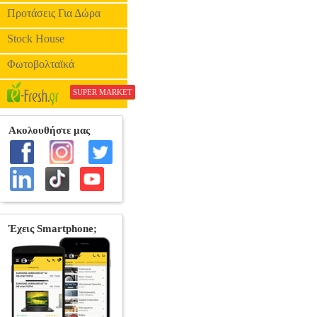
Προτάσεις Για Δώρα
Stock House
Φωτοβολταϊκά
SUPER MARKET