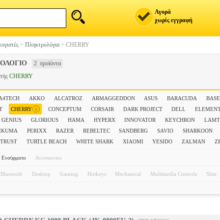
Αγορά
χωρίς εγγραφή
ογιστές
>
Πληκτρολόγια
>
CHERRY
ΟΛΟΓΙΟ
2 προϊόντα
στής
CHERRY
A4TECH
AKKO
ALCATROZ
ARMAGGEDDON
ASUS
BARACUDA
BAS
x
T
CHERRY
CONCEPTUM
CORSAIR
DARK PROJECT
DELL
ELEMEN
GENIUS
GLORIOUS
HAMA
HYPERX
INNOVATOR
KEYCHRON
LAMT
IKUMA
PERIXX
RAZER
REBELTEC
SANDBERG
SAVIO
SHARKOON
TRUST
TURTLE BEACH
WHITE SHARK
XIAOMI
YESIDO
ZALMAN
Z
Ενσύρματο
Accessories
Bluetooth
Desktop
Gaming
Hotkeys
Mechanical
Multimedia Controls
Slim