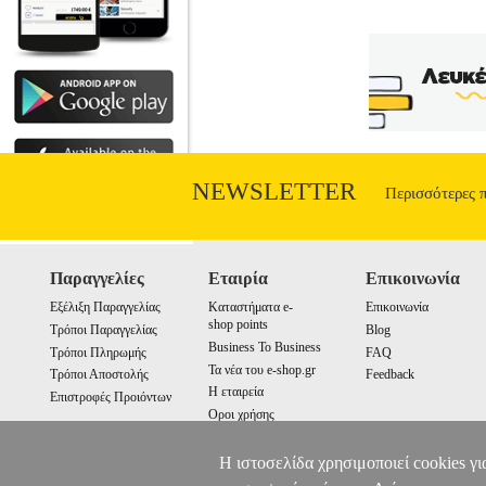
NEWSLETTER
Περισσότερες 
Παραγγελίες
Εταιρία
Επικοινωνία
Εξέλιξη Παραγγελίας
Καταστήματα e-
Επικοινωνία
shop points
Τρόποι Παραγγελίας
Blog
Business To Business
Τρόποι Πληρωμής
FAQ
Τα νέα του e-shop.gr
Τρόποι Αποστολής
Feedback
Η εταιρεία
Επιστροφές Προιόντων
Οροι χρήσης
Cookies
Η ιστοσελίδα χρησιμοποιεί cookies γι