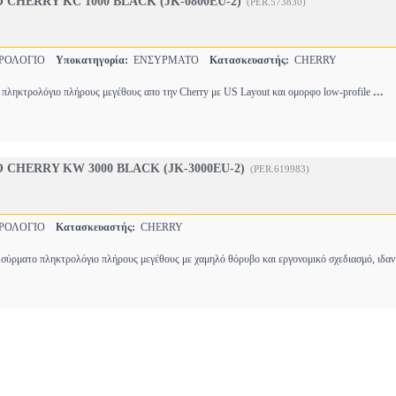
CHERRY KC 1000 BLACK (JK-0800EU-2)
(PER.573830)
ΡΟΛΟΓΙΟ
Υποκατηγορία:
ΕΝΣΥΡΜΑΤΟ
Κατασκευαστής:
CHERRY
...
ο πληκτρολόγιο πλήρους μεγέθους απο την Cherry με US Layout και ομορφο low-profile
CHERRY KW 3000 BLACK (JK-3000EU-2)
(PER.619983)
ΡΟΛΟΓΙΟ
Κατασκευαστής:
CHERRY
ματο πληκτρολόγιο πλήρους μεγέθους με χαμηλό θόρυβο και εργονομικό σχεδιασμό, ιδανι