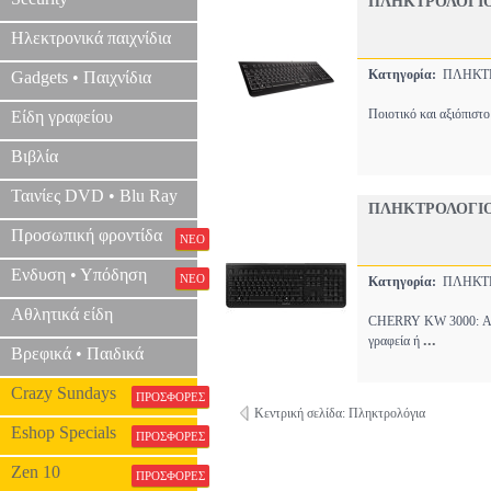
ΠΛΗΚΤΡΟΛΟΓΙΟ 
Ηλεκτρονικά παιχνίδια
Κατηγορία:
ΠΛΗΚΤ
Gadgets • Παιχνίδια
Ποιοτικό και αξιόπιστ
Είδη γραφείου
Βιβλία
Ταινίες DVD • Blu Ray
ΠΛΗΚΤΡΟΛΟΓΙΟ 
Προσωπική φροντίδα
ΝΕΟ
Ενδυση • Υπόδηση
ΝΕΟ
Κατηγορία:
ΠΛΗΚΤ
Αθλητικά είδη
CHERRY KW 3000: Ασύρ
...
γραφεία ή
Βρεφικά • Παιδικά
Crazy Sundays
ΠΡΟΣΦΟΡΕΣ
Κεντρική σελίδα: Πληκτρολόγια
Eshop Specials
ΠΡΟΣΦΟΡΕΣ
Zen 10
ΠΡΟΣΦΟΡΕΣ