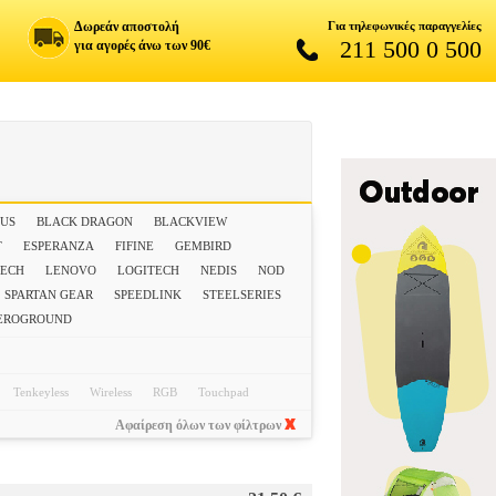
Δωρεάν αποστολή
Για τηλεφωνικές παραγγελίες
211 500 0 500
για αγορές άνω των 90€
EUS
BLACK DRAGON
BLACKVIEW
T
ESPERANZA
FIFINE
GEMBIRD
ECH
LENOVO
LOGITECH
NEDIS
NOD
SPARTAN GEAR
SPEEDLINK
STEELSERIES
EROGROUND
Tenkeyless
Wireless
RGB
Touchpad
Αφαίρεση όλων των φίλτρων