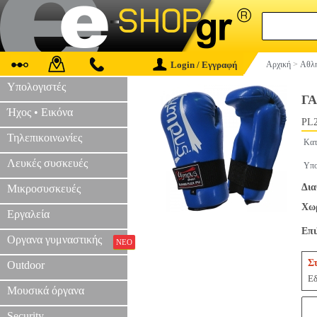
Login / Εγγραφή
Αρχική
>
Αθλη
Υπολογιστές
ΓΑ
Ήχος • Εικόνα
PL2
Τηλεπικοινωνίες
Κατ
Λευκές συσκευές
Υπο
Δια
Μικροσυσκευές
Χωρ
Εργαλεία
Επ
Οργανα γυμναστικής
ΝΕΟ
Σ
Outdoor
Εδ
Μουσικά όργανα
Security