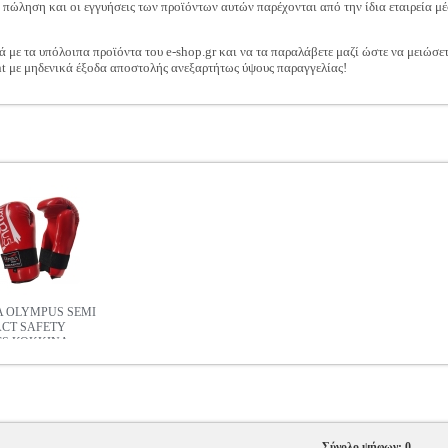
ν πώληση και οι εγγυήσεις των προϊόντων αυτών παρέχονται από την ίδια εταιρεία μέ
ά με τα υπόλοιπα προϊόντα του e-shop.gr και να τα παραλάβετε μαζί ώστε να μειώσε
t με μηδενικά έξοδα αποστολής ανεξαρτήτως ύψους παραγγελίας!
Α OLYMPUS SEMI
CT SAFETY
S ΚΟΚΚΙΝΑ
Σύνολο ψήφων: 0