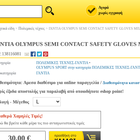
Αγορά
χωρίς εγγραφή
τικά είδη
>
Πολεμικές τέχνες
>
ΓΑΝΤΙΑ OLYMPUS SEMI CONTACT SAFETY GLOVES ΜΠΛ
ΝΤΙΑ OLYMPUS SEMI CONTACT SAFETY GLOVES 
.138116081
ηγορία
ΠΟΛΕΜΙΚΕΣ ΤΕΧΝΕΣ-ΓΑΝΤΙΑ
•
OLYMPUS SPORT στην κατηγορία ΠΟΛΕΜΙΚΕΣ ΤΕΧΝΕΣ-ΓΑΝΤ
κατηγορία
ΓΑΝΤΙΑ
θεσιμότητα: Αμεσα διαθέσιμο για online παραγγελία
/
Διαθεσιμότητα κατασ
ίς έξοδα αποστολής για παραλαβή από οποιοδήποτε eshop point!
ιλογή - Μέγεθος
ταθερά Χαμηλές Τιμές!
ώ θα βρείτε κάθε μέρα τις πιο ανταγωνιστικές τιμές
30.00 €