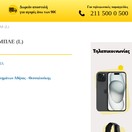
Δωρεάν αποστολή
Για τηλεφωνικές παραγγελίες
211 500 0 500
για αγορές άνω των 90€
Ε (L)
ΜΠΛΕ (L)
ΙΑ
τημάτων Αθήνας - Θεσσαλονίκης