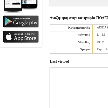
Αναζήτηση στην κατηγορία ΠΟ
Κατασκευαστής
ADIDA
Μέγεθος
L
M
Μέγεθος
10 OZ
Χρώμα
Γκρι
Κ
Last viewed