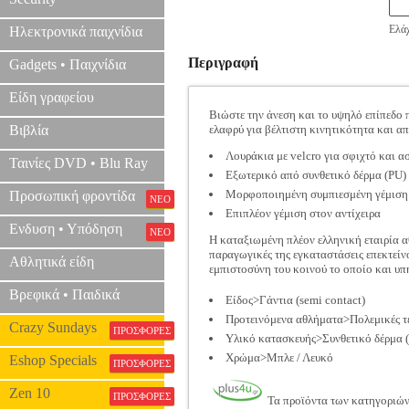
Ελάχ
Ηλεκτρονικά παιχνίδια
Περιγραφή
Gadgets • Παιχνίδια
Είδη γραφείου
Βιώστε την άνεση και το υψηλό επίπεδο 
Βιβλία
ελαφρύ για βέλτιστη κινητικότητα και α
Λουράκια με velcro για σφιχτό και α
Ταινίες DVD • Blu Ray
Εξωτερικό από συνθετικό δέρμα (PU) 
Μορφοποιημένη συμπιεσμένη γέμιση
Προσωπική φροντίδα
ΝΕΟ
Επιπλέον γέμιση στον αντίχειρα
Ενδυση • Υπόδηση
ΝΕΟ
Η καταξιωμένη πλέον ελληνική εταιρία α
παραγωγικές της εγκαταστάσεις επεκτείνο
Αθλητικά είδη
εμπιστοσύνη του κοινού το οποίο και υπ
Βρεφικά • Παιδικά
Είδος>Γάντια (semi contact)
Προτεινόμενα αθλήματα>Πολεμικές τ
Crazy Sundays
ΠΡΟΣΦΟΡΕΣ
Υλικό κατασκευής>Συνθετικό δέρμα (
Χρώμα>Μπλε / Λευκό
Eshop Specials
ΠΡΟΣΦΟΡΕΣ
Zen 10
ΠΡΟΣΦΟΡΕΣ
Τα προϊόντα των κατηγοριώ