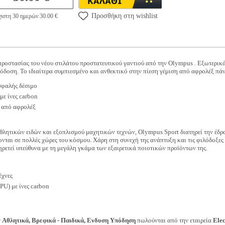
Προσθήκη στη wishlist
ιστη 30 ημερών 30.00 €
προστασίας του νέου στιλάτου προστατευτικού γαντιού από την Olympus . Εξωτερικά 
πόδοση. Το ιδιαίτερα συμπιεσμένο και ανθεκτικό στην πίεση γέμιση από αφρολέξ πάν
σφαλής δέσιμο
με ίνες carbon
 από αφρολέξ
θλητικών ειδών και εξοπλισμού μαχητικών τεχνών, Olympus Sport διατηρεί την έδρα 
νται σε πολλές χώρες του κόσμου. Χάρη στη συνεχή της ανάπτυξη και τις φιλόδοξες σ
ηρετεί υπεύθυνα με τη μεγάλη γκάμα των εξαιρετικά ποιοτικών προϊόντων της.
έχνες
PU) με ίνες carbon
ν
Αθλητικά, Βρεφικά - Παιδικά, Ενδυση Υπόδηση
πωλούνται από την εταιρεία
Ele