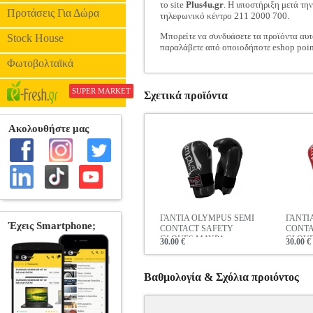
το site
Plus4u.gr
. Η υποστήριξη μετά τη
Προτάσεις Για Δώρα
τηλεφωνικό κέντρο 211 2000 700.
Μπορείτε να συνδυάσετε τα προϊόντα αυτ
Stock House
παραλάβετε από οποιοδήποτε eshop poin
Φωτοβολταϊκά
SUPER MARKET
Σχετικά προϊόντα
ΓΑΝΤΙΑ OLYMPUS SEMI
ΓΑΝΤΙ
CONTACT SAFETY
CONTA
GLOVES ΜΑΥΡΑ
GLOVE
30.00 €
30.00 €
Βαθμολογία & Σχόλια προιόντος