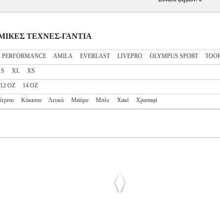
ΛΕΜΙΚΕΣ ΤΕΧΝΕΣ-ΓΑΝΤΙΑ
S PERFORMANCE
AMILA
EVERLAST
LIVEPRO
OLYMPUS SPORT
TOO
S
XL
XS
12 OZ
14 OZ
ίτρινο
Κόκκινο
Λευκό
Μαύρο
Μπλε
Χακί
Χρυσαφί