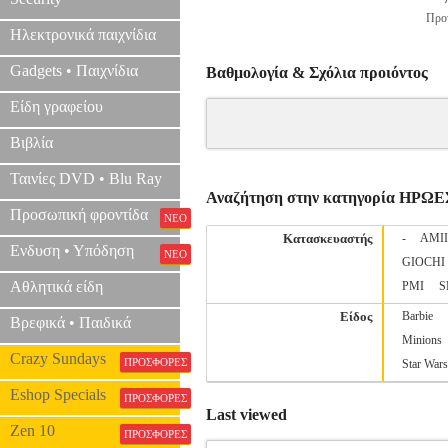
Προτ
Ηλεκτρονικά παιχνίδια
Gadgets • Παιχνίδια
Βαθμολογία & Σχόλια προιόντος
Είδη γραφείου
Βιβλία
Ταινίες DVD • Blu Ray
Αναζήτηση στην κατηγορία ΗΡΩΕ
Προσωπική φροντίδα
ΝΕΟ
Κατασκευαστής
-
AMI
Ενδυση • Υπόδηση
ΝΕΟ
GIOCHI
Αθλητικά είδη
PMI
S
Είδος
Barbie
Βρεφικά • Παιδικά
Minions
Crazy Sundays
ΠΡΟΣΦΟΡΕΣ
Star Wars
Eshop Specials
ΠΡΟΣΦΟΡΕΣ
Last viewed
Zen 10
ΠΡΟΣΦΟΡΕΣ