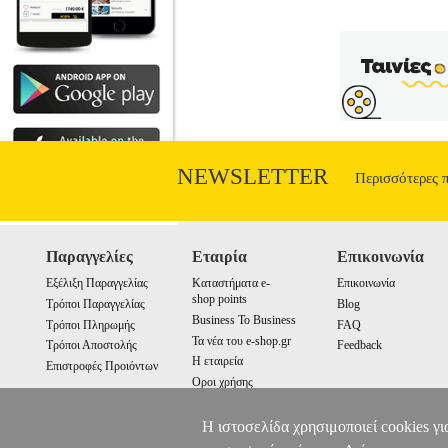
NEWSLETTER
Περισσότερες 
Παραγγελίες
Εταιρία
Επικοινωνία
Εξέλιξη Παραγγελίας
Καταστήματα e-
Επικοινωνία
shop points
Τρόποι Παραγγελίας
Blog
Business To Business
Τρόποι Πληρωμής
FAQ
Τα νέα του e-shop.gr
Τρόποι Αποστολής
Feedback
Η εταιρεία
Επιστροφές Προιόντων
Οροι χρήσης
Cookies
Η ιστοσελίδα χρησιμοποιεί cookies γι