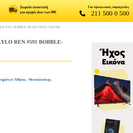
Δωρεάν αποστολή
Για τηλεφωνικές παραγγελίες
211 500 0 500
για αγορές άνω των 90€
REN #591 BOBBLE-HEAD VINYL FIGURE
KYLO REN #591 BOBBLE-
τημάτων Αθήνας - Θεσσαλονίκης