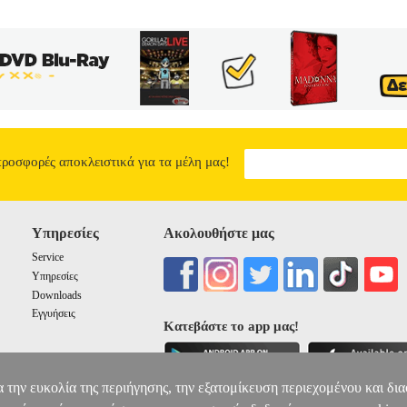
προσφορές αποκλειστικά για τα μέλη μας!
Υπηρεσίες
Ακολουθήστε μας
Service
Υπηρεσίες
Downloads
Εγγυήσεις
Κατεβάστε το app μας!
α την ευκολία της περιήγησης, την εξατομίκευση περιεχομένου και δι