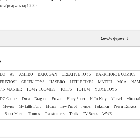
εινόμενη λιανική 16.90 €
Σύνολο ψήφων: 0
Σ
IBO
AS
AΜΙΙΒΟ
BAKUGAN
CREATIVE TOYS
DARK HORSE COMICS
 PREZIOSI
GREEN TOYS
HASBRO
LITTLE TIKES
MATTEL
MGA
NAM
PIN MASTER
TOMY TOOMIES
TOPPS
TOTUM
YUME TOYS
DC Comics
Dora
Dragons
Frozen
Harry Potter
Hello Kitty
Marvel
Minecraf
Movies
My Little Pony
Mulan
Paw Patrol
Peppa
Pokemon
Power Rangers
Super Mario
Thomas
Transformers
Trolls
TV Series
WWE