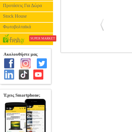
Προτάσεις Για Δώρα
Stock House
Φωτοβολταϊκά
SUPER MARKET
FUNKO POP! DISNEY STAR WARS
FUNKO POP
ΗΡΩΕΣ
FUNKO 