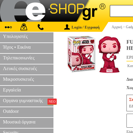
Login / Εγγραφή
Αρχική
>
Gadg
Υπολογιστές
FU
Ήχος • Εικόνα
H
Τηλεπικοινωνίες
EPI
Κατ
Λευκές συσκευές
Μικροσυσκευές
Δια
Χωρ
Εργαλεία
Σ
Οργανα γυμναστικής
ΝΕΟ
Εδ
Outdoor
Μουσικά όργανα
Ελάχ
Security