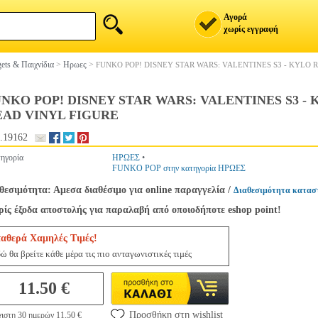
Αγορά
χωρίς εγγραφή
ets & Παιχνίδια
>
Ηρωες
>
FUNKO POP! DISNEY STAR WARS: VALENTINES S3 - KYLO 
NKO POP! DISNEY STAR WARS: VALENTINES S3 - 
EAD VINYL FIGURE
.19162
ηγορία
ΗΡΩΕΣ
•
FUNKO POP στην κατηγορία ΗΡΩΕΣ
θεσιμότητα: Αμεσα διαθέσιμο για online παραγγελία
/
Διαθεσιμότητα κατασ
ίς έξοδα αποστολής για παραλαβή από οποιοδήποτε eshop point!
ταθερά Χαμηλές Τιμές!
ώ θα βρείτε κάθε μέρα τις πιο ανταγωνιστικές τιμές
11.50 €
Προσθήκη στη wishlist
ιστη 30 ημερών 11.50 €