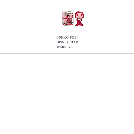
FUNKO POP!
DISNEY STAR
WARS: V...
: VALENTINES S3 - KYLO REN #591 BOBBLE-HEAD VINYL 
POP! DISNEY STAR WARS: VALENTINES S3 - KYLO REN #5
11.50