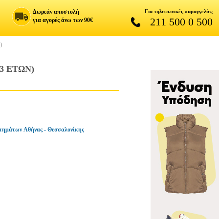
Δωρεάν αποστολή
Για τηλεφωνικές παραγγελίες
211 500 0 500
για αγορές άνω των 90€
)
3 ΕΤΩΝ)
τημάτων Αθήνας - Θεσσαλονίκης