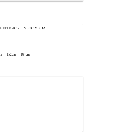
E RELIGION
VERO MODA
cm
152cm
164cm