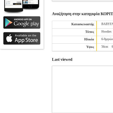
Αναζήτηση στην κατηγορία ΚΟΡ
Κατασκευαστής
BABYF
Τύπος
Hoodies
Ηλικία
6-9μηνών
Υψος
56cm
Last viewed