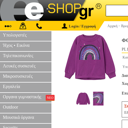
Login / Εγγραφή
Αρχική
>
Βρεφ
Υπολογιστές
ΦΟ
Ήχος • Εικόνα
PL1
Τηλεπικοινωνίες
Κατ
Λευκές συσκευές
Υπο
Δια
Μικροσυσκευές
Χωρ
Εργαλεία
Επ
Οργανα γυμναστικής
ΝΕΟ
Σ
Outdoor
Εδ
Μουσικά όργανα
Security