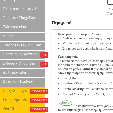
Ελάχ
Ηλεκτρονικά παιχνίδια
Προτ
Gadgets • Παιχνίδια
Περιγραφή
Είδη γραφείου
Φούτερ από την εταιρεία
Name it
.
Βιβλία
Διαθέτει κανονική εφαρμογή, στρογγ
Με ελαστικές μανσέτες, λαιμόκοψη κα
Ταινίες DVD • Blu Ray
Στο μπροστινό μέρος διαθέτει στάμπα 
Προσωπική φροντίδα
ΝΕΟ
Company info
Το brand
Name it
ανήκει στον όμιλο ετα
Ενδυση • Υπόδηση
ΝΕΟ
Η πορεία της εταιρείας ξεκινά το 1986 κα
Σήμερα, τα ρούχα
Name it
πωλούνται σε 
Αθλητικά είδη
Στόχο της εταιρείας αποτελεί η δημιουρ
Είδος>Φούτερ
Βρεφικά • Παιδικά
Σύνθεση>95% Βαμβάκι - 5% Ελαστά
Λοιπά χαρακτηριστικά>Ακολουθήστε τ
Crazy Sundays
ΠΡΟΣΦΟΡΕΣ
Χρώμα>Μωβ (Hyacinth Violet)
Eshop Specials
ΠΡΟΣΦΟΡΕΣ
Τα προϊόντα των κατηγοριώ
Zen 10
ΠΡΟΣΦΟΡΕΣ
το site
Plus4u.gr
. Η υποστήριξη μετά τη