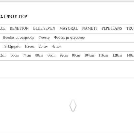
ΙΤΣΙ-ΦΟΥΤΕΡ
ACE
BENETTON
BLUE SEVEN
MAYORAL
NAME IT
PEPE JEANS
TRU
Hoodies με φερμουάρ
Φούτερ
Φούτερ με φερμουάρ
9-12μηνών
1έτους
2ετών
4ετών
62cm
68cm
74cm
80cm
86cm
92cm
98cm
104cm
116cm
128cm
140