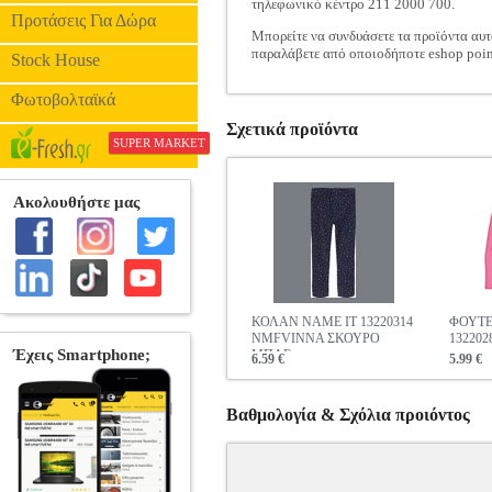
τηλεφωνικό κέντρο 211 2000 700.
Προτάσεις Για Δώρα
Μπορείτε να συνδυάσετε τα προϊόντα αυτ
παραλάβετε από οποιοδήποτε eshop poin
Stock House
Φωτοβολταϊκά
Σχετικά προϊόντα
SUPER MARKET
ΚΟΛΑΝ NAME IT 13220314
ΦΟΥΤΕ
NMFVINNA ΣΚΟΥΡΟ
13220
ΜΠΛΕ
6.59 €
5.99 €
Βαθμολογία & Σχόλια προιόντος