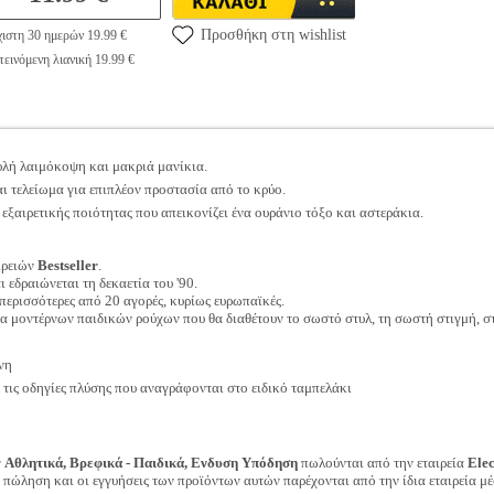
Προσθήκη στη wishlist
ιστη 30 ημερών 19.99 €
εινόμενη λιανική 19.99 €
υλή λαιμόκοψη και μακριά μανίκια.
ι τελείωμα για επιπλέον προστασία από το κρύο.
εξαιρετικής ποιότητας που απεικονίζει ένα ουράνιο τόξο και αστεράκια.
ιρειών
Bestseller
.
ι εδραιώνεται τη δεκαετία του '90.
περισσότερες από 20 αγορές, κυρίως ευρωπαϊκές.
γία μοντέρνων παιδικών ρούχων που θα διαθέτουν το σωστό στυλ, τη σωστή στιγμή, σ
νη
ις οδηγίες πλύσης που αναγράφονται στο ειδικό ταμπελάκι
ν
Αθλητικά, Βρεφικά - Παιδικά, Ενδυση Υπόδηση
πωλούνται από την εταιρεία
Ele
ν πώληση και οι εγγυήσεις των προϊόντων αυτών παρέχονται από την ίδια εταιρεία μέ