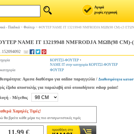
Αγορά
χωρίς εγγραφή
ικά - Παιδικά
>
Φούτερ
>
ΦΟΥΤΕΡ NAME IT 13219948 NMFRODJA ΜΩΒ(98 CM)-(3 ΕΤΩΝ
ΥΤΕΡ NAME IT 13219948 NMFRODJA ΜΩΒ(98 CM)-(
.152094092
ηγορία
ΚΟΡΙΤΣΙ-ΦΟΥΤΕΡ
•
NAME IT στην κατηγορία ΚΟΡΙΤΣΙ-ΦΟΥΤΕΡ
κατηγορία
ΦΟΥΤΕΡ
θεσιμότητα: Αμεσα διαθέσιμο για online παραγγελία
/
Διαθεσιμότητα κατασ
ίς έξοδα αποστολής για παραλαβή από οποιοδήποτε eshop point!
ιλογή - Μέγεθος
ταθερά Χαμηλές Τιμές!
ώ θα βρείτε κάθε μέρα τις πιο ανταγωνιστικές τιμές
11.99 €