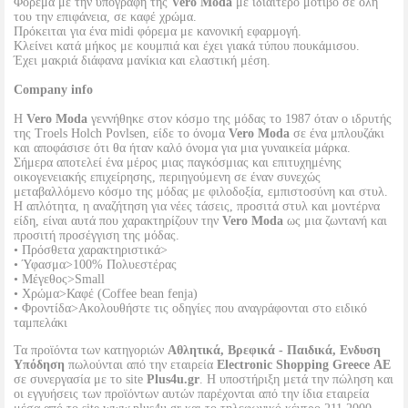
Φόρεμα με την υπογραφή της
Vero Moda
με ιδιαίτερο μοτίβο σε όλη
του την επιφάνεια, σε καφέ χρώμα.
Πρόκειται για ένα midi φόρεμα με κανονική εφαρμογή.
Κλείνει κατά μήκος με κουμπιά και έχει γιακά τύπου πουκάμισου.
Έχει μακριά διάφανα μανίκια και ελαστική μέση.
Company info
Η
Vero Moda
γεννήθηκε στον κόσμο της μόδας το 1987 όταν ο ιδρυτής
της Troels Holch Povlsen, είδε το όνομα
Vero Moda
σε ένα μπλουζάκι
και αποφάσισε ότι θα ήταν καλό όνομα για μια γυναικεία μάρκα.
Σήμερα αποτελεί ένα μέρος μιας παγκόσμιας και επιτυχημένης
οικογενειακής επιχείρησης, περιηγούμενη σε έναν συνεχώς
μεταβαλλόμενο κόσμο της μόδας με φιλοδοξία, εμπιστοσύνη και στυλ.
Η απλότητα, η αναζήτηση για νέες τάσεις, προσιτά στυλ και μοντέρνα
είδη, είναι αυτά που χαρακτηρίζουν την
Vero Moda
ως μια ζωντανή και
προσιτή προσέγγιση της μόδας.
• Πρόσθετα χαρακτηριστικά>
• Ύφασμα>100% Πολυεστέρας
• Μέγεθος>Small
• Χρώμα>Καφέ (Coffee bean fenja)
• Φροντίδα>Ακολουθήστε τις οδηγίες που αναγράφονται στο ειδικό
ταμπελάκι
Τα προϊόντα των κατηγοριών
Αθλητικά, Βρεφικά - Παιδικά, Ενδυση
Υπόδηση
πωλούνται από την εταιρεία
Electronic Shopping Greece ΑΕ
σε συνεργασία με το site
Plus4u.gr
. Η υποστήριξη μετά την πώληση και
οι εγγυήσεις των προϊόντων αυτών παρέχονται από την ίδια εταιρεία