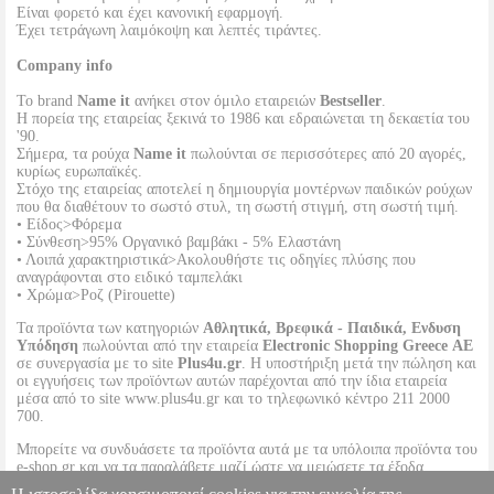
Είναι φορετό και έχει κανονική εφαρμογή.
Έχει τετράγωνη λαιμόκοψη και λεπτές τιράντες.
Company info
Το brand
Name it
ανήκει στον όμιλο εταιρειών
Bestseller
.
Η πορεία της εταιρείας ξεκινά το 1986 και εδραιώνεται τη δεκαετία του
'90.
Σήμερα, τα ρούχα
Name it
πωλούνται σε περισσότερες από 20 αγορές,
κυρίως ευρωπαϊκές.
Στόχο της εταιρείας αποτελεί η δημιουργία μοντέρνων παιδικών ρούχων
που θα διαθέτουν το σωστό στυλ, τη σωστή στιγμή, στη σωστή τιμή.
• Είδος>Φόρεμα
• Σύνθεση>95% Οργανικό βαμβάκι - 5% Ελαστάνη
• Λοιπά χαρακτηριστικά>Ακολουθήστε τις οδηγίες πλύσης που
αναγράφονται στο ειδικό ταμπελάκι
• Χρώμα>Ροζ (Pirouette)
Τα προϊόντα των κατηγοριών
Αθλητικά, Βρεφικά - Παιδικά, Ενδυση
Υπόδηση
πωλούνται από την εταιρεία
Electronic Shopping Greece ΑΕ
σε συνεργασία με το site
Plus4u.gr
. Η υποστήριξη μετά την πώληση και
οι εγγυήσεις των προϊόντων αυτών παρέχονται από την ίδια εταιρεία
μέσα από το site www.plus4u.gr και το τηλεφωνικό κέντρο 211 2000
700.
Μπορείτε να συνδυάσετε τα προϊόντα αυτά με τα υπόλοιπα προϊόντα του
e-shop.gr και να τα παραλάβετε μαζί ώστε να μειώσετε τα έξοδα
αποστολής. Μπορείτε επίσης να παραλάβετε από οποιοδήποτε eshop