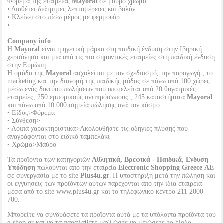
Φόρεμα της εταιρείας
Mayoral
σε μαύρο χρώμα.
• Διαθέτει διάτρητες λεπτομέρειες και βολάν.
• Κλείνει στο πίσω μέρος με φερμουάρ.
•
Company info
Η
Mayoral
είναι η ηγετική μάρκα στη παιδική ένδυση στην Ιβηρική
χερσόνησο και μια από τις πιο σημαντικές εταιρείες στη παιδική ένδυση
στην Ευρώπη.
Η ομάδα της
Mayoral
ασχολείται με τον σχεδιασμό, την παραγωγή , το
marketing και την διανομή της παιδικής μόδας σε πάνω από 100 χώρες
μέσω ενός δικτύου πωλήσεων που αποτελείται από 20 θυγατρικές
εταιρείες, 250 εμπορικούς αντιπρόσωπους , 245 καταστήματα
Mayoral
και πάνω από 10.000 σημεία πώλησης ανά τον κόσμο.
• Είδος>Φόρεμα
• Σύνθεση>
• Λοιπά χαρακτηριστικά>Ακολουθήστε τις οδηγίες πλύσης που
αναγράφονται στο ειδικό ταμπελάκι
• Χρώμα>Μαύρο
Τα προϊόντα των κατηγοριών
Αθλητικά, Βρεφικά - Παιδικά, Ενδυση
Υπόδηση
πωλούνται από την εταιρεία
Electronic Shopping Greece ΑΕ
σε συνεργασία με το site
Plus4u.gr
. Η υποστήριξη μετά την πώληση και
οι εγγυήσεις των προϊόντων αυτών παρέχονται από την ίδια εταιρεία
μέσα από το site www.plus4u.gr και το τηλεφωνικό κέντρο 211 2000
700.
Μπορείτε να συνδυάσετε τα προϊόντα αυτά με τα υπόλοιπα προϊόντα του
e-shop.gr και να τα παραλάβετε μαζί ώστε να μειώσετε τα έξοδα