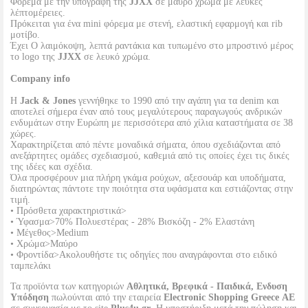
Φόρεμα με την υπογραφή της
JJXX
σε μαύρο χρώμα με λευκές
λέπτομέρειες.
Πρόκειται για ένα mini φόρεμα με στενή, ελαστική εφαρμογή και rib
μοτίβο.
Έχει O λαιμόκοψη, λεπτά ραντάκια και τυπωμένο στο μπροστινό μέρος
το logo της
JJXX
σε λευκό χρώμα.
Company info
Η
Jack & Jones
γεννήθηκε το 1990 από την αγάπη για τα denim και
αποτελεί σήμερα έναν από τους μεγαλύτερους παραγωγούς ανδρικών
ενδυμάτων στην Ευρώπη με περισσότερα από χίλια καταστήματα σε 38
χώρες.
Χαρακτηρίζεται από πέντε μοναδικά σήματα, όπου σχεδιάζονται από
ανεξάρτητες ομάδες σχεδιασμού, καθεμιά από τις οποίες έχει τις δικές
της ιδέες και σχέδια.
Όλα προσφέρουν μια πλήρη γκάμα ρούχων, αξεσουάρ και υποδήματα,
διατηρώντας πάντοτε την ποιότητα στα υφάσματα και εστιάζοντας στην
τιμή.
• Πρόσθετα χαρακτηριστικά>
• Ύφασμα>70% Πολυεστέρας - 28% Βισκόζη - 2% Ελαστάνη
• Μέγεθος>Medium
• Χρώμα>Μαύρο
• Φροντίδα>Ακολουθήστε τις οδηγίες που αναγράφονται στο ειδικό
ταμπελάκι
Τα προϊόντα των κατηγοριών
Αθλητικά, Βρεφικά - Παιδικά, Ενδυση
Υπόδηση
πωλούνται από την εταιρεία
Electronic Shopping Greece ΑΕ