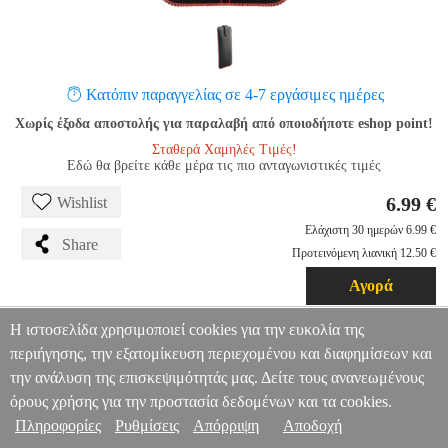
Κατόπιν παραγγελίας σε 4-7 εργάσιμες ημέρες
Χωρίς έξοδα αποστολής για παραλαβή από οποιοδήποτε eshop point!
Σταθερά Χαμηλές Τιμές!
Εδώ θα βρείτε κάθε μέρα τις πιο ανταγωνιστικές τιμές
6.99 €
Wishlist
Ελάχιστη 30 ημερών 6.99 €
Share
Προτεινόμενη λιανική 12.50 €
Αγορά
Περιγραφή
Αξιολόγηση
Σχετικά
Η ιστοσελίδα χρησιμοποιεί cookies για την ευκολία της
περιήγησης, την εξατομίκευση περιεχομένου και διαφημίσεων και
FORCELL POCKET POUCH CASE ULTRA SLIM M4 -
την ανάλυση της επισκεψιμότητάς μας. Δείτε τους ανανεωμένους
SAMSUNG GALAXY A6+ 2018/A7 2018/MATE 20 LITE BLACK
όρους χρήσης για την προστασία δεδομένων και τα cookies.
TEL.060407
TEL.060407
FORCELL
FORCELL
ΘΗΚΗ
Πληροφορίες & Υπηρεσίες >
FORCELL POCKET POUCH CASE ULTRA SLIM M4 -
Πληροφορίες
Ρυθμίσεις
Απόρριψη
Αποδοχή
SAMSUNG GALAXY A6+ 2018/A7 2018/MATE 20 LITE BLACK