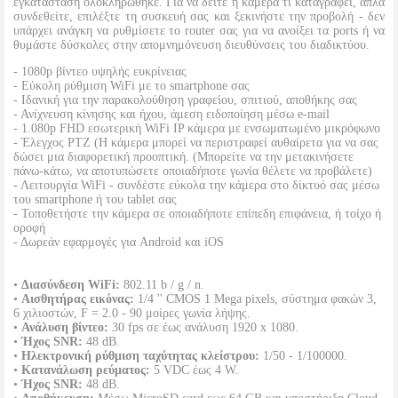
εγκατάσταση ολοκληρώθηκε. Για να δείτε η κάμερα τι καταγράφει, απλά
συνδεθείτε, επιλέξτε τη συσκευή σας και ξεκινήστε την προβολή - δεν
υπάρχει ανάγκη να ρυθμίσετε το router σας για να ανοίξει τα ports ή να
θυμάστε δύσκολες στην απομνημόνευση διευθύνσεις του διαδικτύου.
- 1080p βίντεο υψηλής ευκρίνειας
- Εύκολη ρύθμιση WiFi με το smartphone σας
- Ιδανική για την παρακολούθηση γραφείου, σπιτιού, αποθήκης σας
- Ανίχνευση κίνησης και ήχου, άμεση ειδοποίηση μέσω e-mail
- 1.080p FHD εσωτερική WiFi IP κάμερα με ενσωματωμένο μικρόφωνο
- Έλεγχος PTZ (Η κάμερα μπορεί να περιστραφεί αυθαίρετα για να σας
δώσει μια διαφορετική προοπτική. (Μπορείτε να την μετακινήσετε
πάνω-κάτω, να αποτυπώσετε οποιαδήποτε γωνία θέλετε να προβάλετε)
- Λειτουργία WiFi - συνδέστε εύκολα την κάμερα στο δίκτυό σας μέσω
του smartphone ή του tablet σας
- Τοποθετήστε την κάμερα σε οποιαδήποτε επίπεδη επιφάνεια, ή τοίχο ή
οροφή
- Δωρεάν εφαρμογές για Android και iOS
•
Διασύνδεση WiFi:
802.11 b / g / n.
•
Αισθητήρας εικόνας:
1/4 '' CMOS 1 Mega pixels, σύστημα φακών 3,
6 χιλιοστών, F = 2.0 - 90 μοίρες γωνία λήψης.
•
Ανάλυση βίντεο:
30 fps σε έως ανάλυση 1920 x 1080.
•
Ήχος SNR:
48 dB.
•
Ηλεκτρονική ρύθμιση ταχύτητας κλείστρου:
1/50 - 1/100000.
•
Κατανάλωση ρεύματος:
5 VDC έως 4 W.
•
Ήχος SNR:
48 dB.