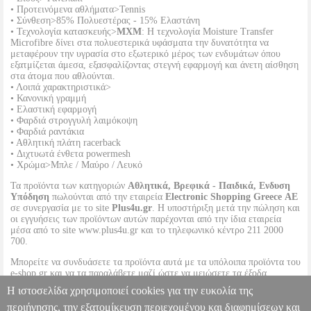
• Προτεινόμενα αθλήματα>Tennis
• Σύνθεση>85% Πολυεστέρας - 15% Ελαστάνη
• Τεχνολογία κατασκευής>
MXM
: Η τεχνολογία Moisture Transfer
Microfibre δίνει στα πολυεστερικά υφάσματα την δυνατότητα να
μεταφέρουν την υγρασία στο εξωτερικό μέρος των ενδυμάτων όπου
εξατμίζεται άμεσα, εξασφαλίζοντας στεγνή εφαρμογή και άνετη αίσθηση
στα άτομα που αθλούνται.
• Λοιπά χαρακτηριστικά>
• Κανονική γραμμή
• Ελαστική εφαρμογή
• Φαρδιά στρογγυλή λαιμόκοψη
• Φαρδιά ραντάκια
• Αθλητική πλάτη racerback
• Διχτυωτά ένθετα powermesh
• Χρώμα>Μπλε / Μαύρο / Λευκό
Τα προϊόντα των κατηγοριών
Αθλητικά, Βρεφικά - Παιδικά, Ενδυση
Υπόδηση
πωλούνται από την εταιρεία
Electronic Shopping Greece ΑΕ
σε συνεργασία με το site
Plus4u.gr
. Η υποστήριξη μετά την πώληση και
οι εγγυήσεις των προϊόντων αυτών παρέχονται από την ίδια εταιρεία
μέσα από το site www.plus4u.gr και το τηλεφωνικό κέντρο 211 2000
700.
Μπορείτε να συνδυάσετε τα προϊόντα αυτά με τα υπόλοιπα προϊόντα του
e-shop.gr και να τα παραλάβετε μαζί ώστε να μειώσετε τα έξοδα
αποστολής. Μπορείτε επίσης να παραλάβετε από οποιοδήποτε eshop
Η ιστοσελίδα χρησιμοποιεί cookies για την ευκολία της
point με μηδενικά έξοδα αποστολής ανεξαρτήτως ύψους παραγγελίας!
περιήγησης, την εξατομίκευση περιεχομένου και διαφημίσεων και