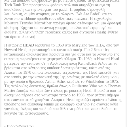
Με μια ποικιλία αποχρώσεων με μοντέρνα σχέδια, τα φανελάκια PLAY
Tech Tank Top προσφέρουν φρέσκο στιλ που ακφράζει άψογα τη
διασκέδαση και την ενέργεια του padel. Η φαρδιά, στρογγυλή
λαιμόκοψη, οι μίνι στάμπες με το σλόγκαν "We Are Padel" και το
λογότυπο wishbone προσθέτουν αθλητικές πινελιές. Η τεχνολογία
Moisture Transfer Microfiber παρέχει άμεσο στέγνωμα και μια δροσερή
αίσθηση. Έρχεται σε κανονική γραμμή, με ελαστική εφαρμογή και
διαθέτει αθλητική πλάτη racerback καθώς και διχτυωτά (mesh) ένθετα
για άριστη διαπνοή.
Η εταιρεία
HEAD
ιδρύθηκε το 1950 στο Maryland των ΗΠΑ, από τον
Howard Head, αεροναυπηγό και φανατικό σκιέρ. Για 2 δεκαετίες
κατασκεύαζε αποκλειστικά προϊόντα σκι για αυτό και το λογότυπο της
εταιρείας παραπέμπει στο χειμερινό άθλημα. Το 1969, ο Howard Head
μετέφερε την εταιρεία στην Αυστριακή πόλη Kennelbach θέλοντας να
βρίσκεται στο κέντρο της outdoor δραστηριότητας, κάτω από τις
Αλπεις. Το 1970 οι πρωτοποριακές τεχνολογίες της Head επεκτάθηκαν
στο tennis, με την κατασκευή της 1ης ρακέτας με σκελετό αλουμινίου,
με την οποία ο θρυλικός Arthur Ashe, κέρδισε το Wimbledon το 1975.
Τις ακόλουθες δεκαετίες, θρύλοι όπως ο Guillermo Vilas και ο Thomas
Muster έπαιζαν και κέρδιζαν τίτλους με ρακέτες Head. Η ρακέτα από το
αλουμίνιο πέρασε στο καινοτόμο τιτάνιο το 1998, πριν φτάσει σήμερα
στο επαναστατικό γραφένιο. Ακόμα η Head σχεδιάζει προϊόντα ένδυσης,
υπόδησης και αξεσουάρ tennis με κυρίαρχο κριτήριο τις ανάγκες κάθε
γυναίκας, άνδρας και παιδιού που θέλει να μάθει και να απολαύσει το
παιχνίδι της αντισφαίρισης.
• Είδος>Φανελάκι