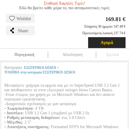
Σταθερά Χαμηλές Τιμές!
Εδώ θα βρείτε κάθε μέρα τις πιο ανταγωνιστικές τιμές
169.81 €
Wishlist
Ελάχιστη 30 ημερών 147.49 €
Share
Προτεινόμενη λιανική 237.74 €
Αγορά
Περιγραφή
Αξιολόγηση
Σχετικά
Κατηγορία:
•
ΕΞΩΤΕΡΙΚΟΙ ΔΙΣΚΟΙ
TOSHIBA στην κατηγορία ΕΞΩΤΕΡΙΚΟΙ ΔΙΣΚΟΙ
Μεταφέρετε γρήγορα τα αρχεία σας με το SuperSpeed USB 3.2 Gen 1
και αποθηκεύστε τα στον εξωτερικό σκληρό δίσκο Canvio Basics.
-Είναι έτοιμος για χρήση με τα Microsoft Windows και δεν απαιτεί
λογισμικό εγκατάστασης.
-Διαχρονικός σχεδιασμός με ματ φινίρισμα.
•
Χωρητικότητα:
4 ΤΒ.
•
Interface:
USB 3.2 Gen 1 (συμβατό με USB 2.0).
•
Ρυθμός μεταφοράς δεδομένων:
έως 5.0 Gbit/s.
•
Μέγεθος:
2.5''.
•
Απαιτήσεις συστήματος:
Formatted NTFS for Microsoft Windows