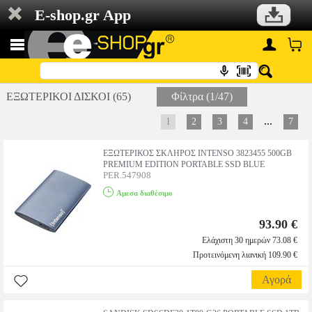
E-shop.gr App
ΕΞΩΤΕΡΙΚΟΙ ΔΙΣΚΟΙ (65)
Φίλτρα (1/47)
...
1
2
3
4
7
ΕΞΩΤΕΡΙΚΟΣ ΣΚΛΗΡΟΣ INTENSO 3823455 500GB
PREMIUM EDITION PORTABLE SSD BLUE
PER.547908
Αμεσα διαθέσιμο
93.90 €
Ελάχιστη 30 ημερών 73.08 €
Προτεινόμενη λιανική 109.90 €
Αγορά