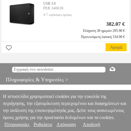
USB 3.0
PER.340636
4-7 εργάσιμες ημέρες
382.07 €
Ελάχιστη 30 ημερών 295.90 €
Προτεινόμενη λιανική 534.90 €
Αγορά
Πληροφορίες & Υπηρεσίες >
Η ιστοσελίδα χρησιμοποιεί cookies για την ευκολία της
περιήγησης, την εξατομίκευση περιεχομένου και διαφημίσεων και
την ανάλυση της επισκεψιμότητάς μας. Δείτε τους ανανεωμένους
όρους χρήσης για την προστασία δεδομένων και τα cookies.
Πληροφορίες
Ρυθμίσεις
Απόρριψη
Αποδοχή