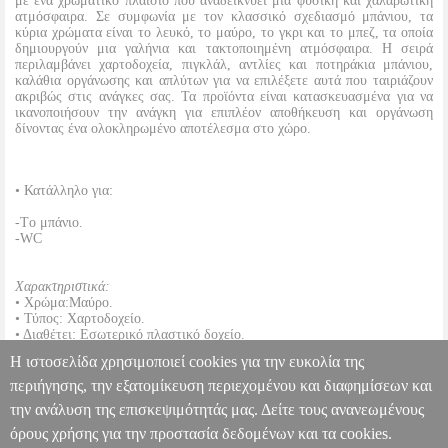
με ένα χρωματικό πλαίσιο που αναδεικνύει μια φυσική και χαλαρωτική
ατμόσφαιρα. Σε συμφωνία με τον κλασσικό σχεδιασμό μπάνιου, τα
κύρια χρώματα είναι το λευκό, το μαύρο, το γκρι και το μπεζ, τα οποία
δημιουργούν μια γαλήνια και τακτοποιημένη ατμόσφαιρα. Η σειρά
περιλαμβάνει χαρτοδοχεία, πιγκλάλ, αντλίες και ποτηράκια μπάνιου,
καλάθια οργάνωσης και απλύτων για να επιλέξετε αυτά που ταιριάζουν
ακριβώς στις ανάγκες σας. Τα προϊόντα είναι κατασκευασμένα για να
ικανοποιήσουν την ανάγκη για επιπλέον αποθήκευση και οργάνωση
δίνοντας ένα ολοκληρωμένο αποτέλεσμα στο χώρο.
• Κατάλληλο για:
-Tο μπάνιο.
-WC
Χαρακτηριστικά:
• Χρώμα:Μαύρο.
• Τύπος: Χαρτοδοχείο.
• Διαθέτει: Εσωτερικό πλαστικό δοχείο.
• Λαβή:Ειδική λαβή για εύκολη μετακίνηση.
Η ιστοσελίδα χρησιμοποιεί cookies για την ευκολία της
• Συλλογή:.
• Καπάκι:Soft close.
περιήγησης, την εξατομίκευση περιεχομένου και διαφημίσεων και
την ανάλυση της επισκεψιμότητάς μας. Δείτε τους ανανεωμένους
ESTIA ΧΑΡΤΟΔΟΧΕΙΟ ΜΠΑΝΙΟΥ CLASSIC SOFT CLOSE 5LT
ΜΑΤ ΜΑΥΡΟ 02-3791
PER.241881
PER.241881
ESTIA
ESTIA
όρους χρήσης για την προστασία δεδομένων και τα cookies.