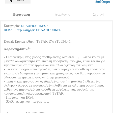
διαθέσιμο
Περιγραφή
Αξιολόγηση
Σχετικά
Κατηγορία:
•
ΕΡΓΑΛΕΙΟΘΗΚΕΣ
DEWALT στην κατηγορία ΕΡΓΑΛΕΙΟΘΗΚΕΣ
Dewalt Εργαλειοθήκη TSTAK DWST83345-1.
Χαρακτηριστικά:
- Ο συγκεκριμένος χώρος αποθήκευσης διαθέτει 13, 5 λίτρα κουτί με
μεγάλη δυναμικότητα και εύκολη πρόσβαση, άνοιγμα, είναι τέλειο για
την αποθήκευση των εργαλείων και άλλα ογκώδη αντικείμενα.
- Τα ένθετα αφρού από αφρώδες υλικό παρέχουν πρόσθετη προστασία
ενάντια σε δυνητικά χτυπήματα και γρατζουνιές που θα μπορούσαν να
βλάψουν τα εργαλεία σας κατά την μεταφορά.
- Τραχιά και εργονομικά σχεδιασμένα, αυτή η μονάδα διαθέτει ένα
σκληρό κέλυφος με μονταρισμένη λαβή για μεγαλυτερη φορητότητα,
ανθεκτικό μηχανισμό για πρόσθετη ασφάλεια και, φυσικά, την
πρωτοποριακή πολυμορφικότητά TSTAK.
- Πιστοποίηση IP54.
- 30KG χωρητικότητα φορτίου.