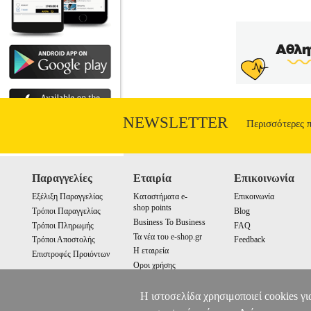
NEWSLETTER
Περισσότερες 
Παραγγελίες
Εταιρία
Επικοινωνία
Εξέλιξη Παραγγελίας
Καταστήματα e-
Επικοινωνία
shop points
Τρόποι Παραγγελίας
Blog
Business To Business
Τρόποι Πληρωμής
FAQ
Τα νέα του e-shop.gr
Τρόποι Αποστολής
Feedback
Η εταιρεία
Επιστροφές Προιόντων
Οροι χρήσης
Cookies
Η ιστοσελίδα χρησιμοποιεί cookies γι