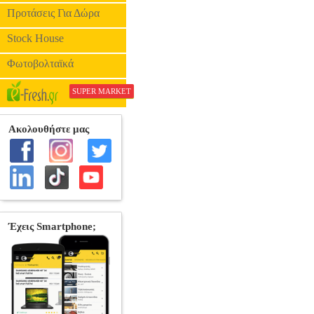
Προτάσεις Για Δώρα
Stock House
Φωτοβολταϊκά
SUPER MARKET