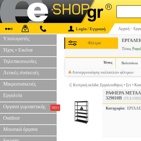
Login / Εγγραφή
Αρχική
>
Εργα
Υπολογιστές
ΕΡΓΑΛΕ
Φίλτρα
Τύπος
Ραφιέ
Ήχος • Εικόνα
Τηλεπικοινωνίες
Τύπος
Βαλιτσάκια
Λευκές συσκευές
Απενεργοποίηση πολλαπλών φίλτρων
Μικροσυσκευές
Κεντρική σελίδα: Εργαλειοθήκες • Σετ • Κασ
ΡΑΦΙΕΡΑ ΜΕΤΑΛ
Εργαλεία
329010Β
(TLS.1503
Οργανα γυμναστικής
ΝΕΟ
Κατηγορία:
ΕΡΓΑΛ
Outdoor
Μουσικά όργανα
Security