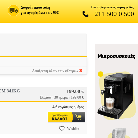
Δωρεάν αποστολή
Για τηλεφωνικές παραγγελίες
211 500 0 500
για αγορές άνω των 90€
Αφαίρεση όλων των φίλτρων
CM 341KG
199.00
€
Ελάχιστη 30 ημερών 199.00 €
4-6 εργάσιμες ημέρες
Wishlist