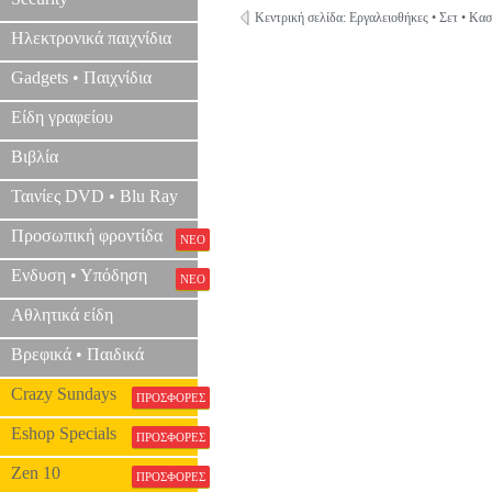
Κεντρική σελίδα: Εργαλειοθήκες • Σετ • Κασ
Ηλεκτρονικά παιχνίδια
Gadgets • Παιχνίδια
Είδη γραφείου
Βιβλία
Ταινίες DVD • Blu Ray
Προσωπική φροντίδα
ΝΕΟ
Ενδυση • Υπόδηση
ΝΕΟ
Αθλητικά είδη
Βρεφικά • Παιδικά
Crazy Sundays
ΠΡΟΣΦΟΡΕΣ
Eshop Specials
ΠΡΟΣΦΟΡΕΣ
Zen 10
ΠΡΟΣΦΟΡΕΣ