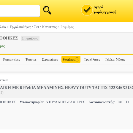
Αγορά
χωρίς εγγραφή
λεία
>
Εργαλειοθήκες • Σετ • Κασετίνες
>
Ραφιέρες
ΙΟΘΗΚΕΣ
1 προϊόντα
ρες
x
Ταμπακιέρες
Τσάντες
Συρταριέρες
Ραφιέρες
Τροχήλατες
Γιλέκα-Μέσης
ετίνες
ΛΙΚΗ ΜΕ 6 ΡΑΦΙΑ ΜΕΛΑΜΙΝΗΣ HEAVY DUTY TACTIX 122Χ46Χ213
22)
ΕΙΟΘΗΚΕΣ
Υποκατηγορία:
ΝΤΟΥΛΑΠΕΣ-ΡΑΦΙΕΡΕΣ
Κατασκευαστής:
TACTIX