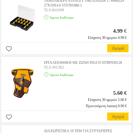
ΤΑΜΠΑΚΙΕΡΑ STANLEY ORGANIZER 17 ΘΗΚΩΝ
27Χ19Χ4.6 STST81680-1
TLS.061099
Αμεσα διαθέσιμο
4.99
€
Ελάχιστη 30 ημερών 4.99 €
Αγορά
ΕΡΓΑΛΕΙΟΘΗΚΗ ΜΕ ΖΩΝΗ INGCO HTBP030128
TLS.391392
Αμεσα διαθέσιμο
5.60 €
Ελάχιστη 30 ημερών 5.60 €
Προτεινόμενη λιανική 9.90 €
Αγορά
ΔΙΑΧΩΡΙΣΤΙΚΑ 10 ΤΕΜ ΓΙΑ ΣΥΡΤΑΡΙΕΡΕΣ