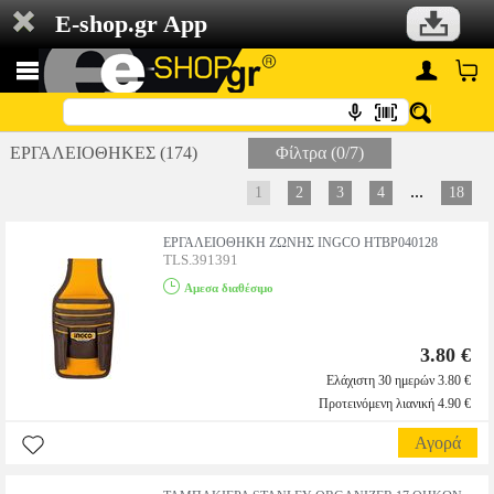
E-shop.gr App
ΕΡΓΑΛΕΙΟΘΗΚΕΣ (174)
Φίλτρα (0/7)
...
1
2
3
4
18
ΕΡΓΑΛΕΙΟΘΗΚΗ ΖΩΝΗΣ INGCO HTBP040128
TLS.391391
Αμεσα διαθέσιμο
3.80 €
Ελάχιστη 30 ημερών 3.80 €
Προτεινόμενη λιανική 4.90 €
Αγορά