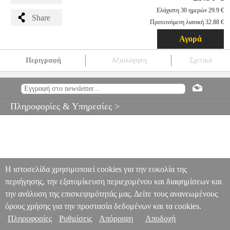
Ελάχιστη 30 ημερών 29.9 €
Share
Προτεινόμενη λιανική 32.88 €
Αγορά
Περιγραφή
Αξιολόγηση
Σχετικά
ΕΠΙΠΛΟ ΤΗΛΕΟΡΑΣΗΣ HM8922.14 TARS ΜΕΛΑΜΙΝΗ
SONAMA ΛΕΥΚΟ 120X32X33ΥΕΚ.
PER.260413
PER.260413
ΑΦΟΙ ΑΓΓΕΛΟΠΟΥΛΟΙ
ΑΦΟΙ ΑΓΓΕΛΟΠΟΥΛΟΙ
ΕΠΙΠΛΑ TV
Πληροφορίες & Υπηρεσίες >
ΕΠΙΠΛΟ ΤΗΛΕΟΡΑΣΗΣ HM8922.14 TARS ΜΕΛΑΜΙΝΗ
SONAMA ΛΕΥΚΟ 120X32X33ΥΕΚ.
29.90
Η ιστοσελίδα χρησιμοποιεί cookies για την ευκολία της
περιήγησης, την εξατομίκευση περιεχομένου και διαφημίσεων και
την ανάλυση της επισκεψιμότητάς μας. Δείτε τους ανανεωμένους
όρους χρήσης για την προστασία δεδομένων και τα cookies.
Πληροφορίες
Ρυθμίσεις
Απόρριψη
Αποδοχή