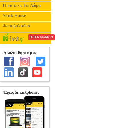
Προτάσεις Για Δώρα
Stock House
Φωτοβολταϊκά
SUPER MARKET