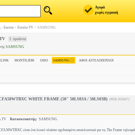
Αγορά
χωρίς εγγραφή
 - Εικόνα
>
Επιπλα TV
>
SAMSUNG
TV
1 προϊόντα
στής
SAMSUNG
x
ILINK
MONTILIERI
OSIO
SAMSUNG
ΑΦΟΙ ΑΓΓΕΛΟΠΟΥΛΟΙ
FA50WTBXC WHITE FRAME (50" 50LS03A / 50LS03B)
(PER.263607)
Α TV
Κατασκευαστής:
SAMSUNG
WTBXC είναι ένα λευκό πλαίσιο σχεδιασμένο αποκλειστικά για τις The Frame τηλεορά