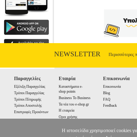
NEWSLETTER
Περισσότερες 
Παραγγελίες
Εταιρία
Επικοινωνία
Εξέλιξη Παραγγελίας
Καταστήματα e-
Επικοινωνία
shop points
Τρόποι Παραγγελίας
Blog
Business To Business
Τρόποι Πληρωμής
FAQ
Τα νέα του e-shop.gr
Τρόποι Αποστολής
Feedback
Η εταιρεία
Επιστροφές Προιόντων
Οροι χρήσης
Cookies
Η ιστοσελίδα χρησιμοποιεί cookies γι