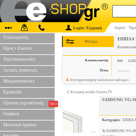
Login / Εγγραφή
Αρχική
>
Ήχος
Υπολογιστές
ΕΠΙΠΛΑ 
Φίλτρα
Κατασκευα
Ήχος • Εικόνα
Τηλεπικοινωνίες
Κατασκευαστής
HM
LOG
Λευκές συσκευές
Τύπος
Δαπέδου
Απενεργοποίηση πολλαπλών φίλτρων
Μικροσυσκευές
Εργαλεία
Κεντρική σελίδα: Επιπλα TV
SAMSUNG VG-SC
Οργανα γυμναστικής
ΝΕΟ
Outdoor
Κατηγορία:
ΕΠΙΠΛ
Μουσικά όργανα
Το SAMSUNG VG-SCFA50
Security