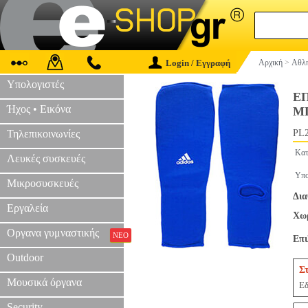
Login / Εγγραφή
Αρχική
>
Αθλη
Υπολογιστές
Ε
Ήχος • Εικόνα
ΜΠ
Τηλεπικοινωνίες
PL2
Κατ
Λευκές συσκευές
Υπο
Μικροσυσκευές
Δια
Εργαλεία
Χωρ
Οργανα γυμναστικής
ΝΕΟ
Επ
Outdoor
Σ
Μουσικά όργανα
Εδ
Security