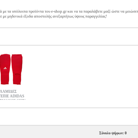
ά με τα υπόλοιπα προϊόντα του e-shop.gr και να τα παραλάβετε μαζί ώστε να μειώσε
t με μηδενικά έξοδα αποστολής ανεξαρτήτως ύψους παραγγελίας!
ΛΑΜΙΔΕΣ
ΕΠΙΕ ADIDAS
RMANCE SHIN
P GUARDS
ΝΕΣ
Σύνολο ψήφων: 0