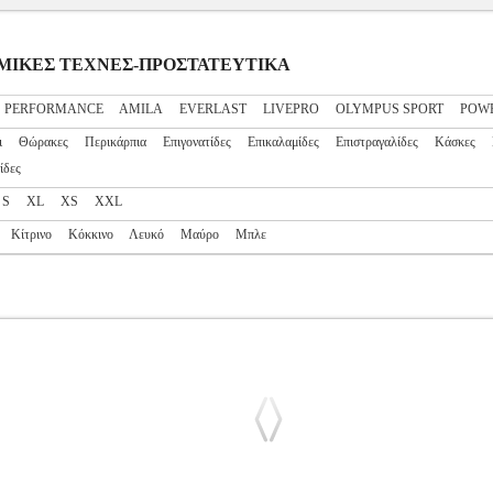
ΟΛΕΜΙΚΕΣ ΤΕΧΝΕΣ-ΠΡΟΣΤΑΤΕΥΤΙΚΑ
S PERFORMANCE
AMILA
EVERLAST
LIVEPRO
OLYMPUS SPORT
POW
ι
Θώρακες
Περικάρπια
Επιγονατίδες
Επικαλαμίδες
Επιστραγαλίδες
Κάσκες
ίδες
S
XL
XS
XXL
Κίτρινο
Κόκκινο
Λευκό
Μαύρο
Μπλε