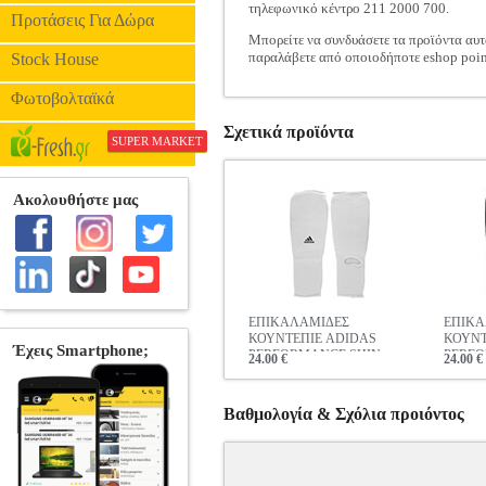
τηλεφωνικό κέντρο 211 2000 700.
Προτάσεις Για Δώρα
Μπορείτε να συνδυάσετε τα προϊόντα αυτ
παραλάβετε από οποιοδήποτε eshop poin
Stock House
Φωτοβολταϊκά
Σχετικά προϊόντα
SUPER MARKET
ΕΠΙΚΑΛΑΜΙΔΕΣ
ΕΠΙΚΑ
ΚΟΥΝΤΕΠΙΕ ADIDAS
ΚΟΥΝΤ
PERFORMANCE SHIN
PERFO
24.00 €
24.00 €
INSTEP GUARDS ΛΕΥΚΕΣ
INSTE
ΚΟΚΚΙ
Βαθμολογία & Σχόλια προιόντος