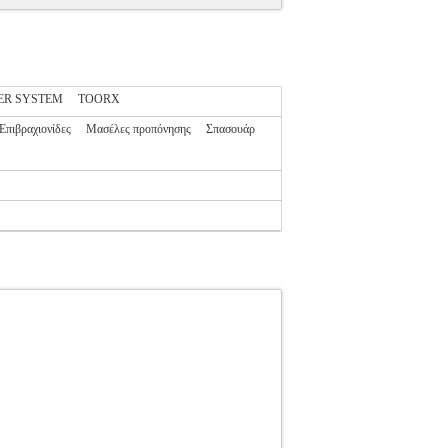
ER SYSTEM
TOORX
Επιβραχιονίδες
Μασέλες προπόνησης
Σπασουάρ