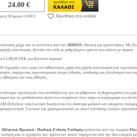
24.00 €
Προσθήκη στη wishlist
ιστη 30 ημερών 24.00 €
επέκταση μέχρι και το κουντεπιέ από την
ADIDAS
, ιδανική για προπονήσεις. Με ε
ψηλής πυκνότητας. Δένεται στο πόδι με ρυθμιζόμενο ιμάντα που κλείνει με σκρατς.
γία CLIMACOOL για βέλτιστο αερισμό.
S ξεχωρίζει στον χώρο του αθλητισμού, χάρη στη χρήση καινοτομίας και τεχνολογία
λοσοφία, παρέχοντας πρωτοποριακές σειρές ένδυσης, υπόδυσης και εξοπλισμού που πε
 αθλήτριες και τους αθλητές.
να σύστημα τεχνολογιών που συνδυάζονται για να ρυθμίσουν τη θερμοκρασία του χερ
ισμού και τα τρισδιάστατα υλικά που επιτρέπουν στον αέρα να κυκλοφορεί κοντά στ
M (Ethylene vinyl acetate foam) είναι ένα ιδιαίτερα μαλακό και εύκαμπτο πολυμερ
ρροφητικότητα. Για αυτό και χρησιμοποιείται ως υλικό επένδυσης πολλών προστατ
ν
Αθλητικά, Βρεφικά - Παιδικά, Ενδυση Υπόδηση
πωλούνται από την εταιρεία
Ele
ν πώληση και οι εγγυήσεις των προϊόντων αυτών παρέχονται από την ίδια εταιρεία μέ