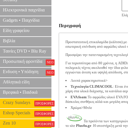
Ηλεκτρονικά παιχνίδια
Ελάχ
Gadgets • Παιχνίδια
Περιγραφή
Είδη γραφείου
Βιβλία
Προστατευτική επικαλαμίδα (κάλτσα) με 
εσωτερική επένδυση από αφρώδες υλικό υ
Ταινίες DVD • Blu Ray
Προσφέρει την πατενταρισμένη τεχνολο
Προσωπική φροντίδα
ΝΕΟ
Για περισσότερα από 80 χρόνια, η ADIDA
πολεμικές τέχνες ακολουθεί την ίδια φι
Ενδυση • Υπόδηση
εγγυώνται άνεση και υψηλή απόδοση, στις
ΝΕΟ
Λοιπά χαρακτηριστικά>
Αθλητικά είδη
Τεχνολογία CLIMACOOL
: Είναι έ
χάρη στα υλικά διάχυσης, τα κανάλια αερ
Βρεφικά • Παιδικά
EVA foam
:Το αφρώδες υλικό EVA FOA
δύσκολες συνθήκες αλλά και μεγάλη απο
Crazy Sundays
ΠΡΟΣΦΟΡΕΣ
Χρώμα>Μπλε
Eshop Specials
ΠΡΟΣΦΟΡΕΣ
Τα προϊόντα των κατηγοριώ
Zen 10
ΠΡΟΣΦΟΡΕΣ
το site
Plus4u.gr
. Η υποστήριξη μετά τη