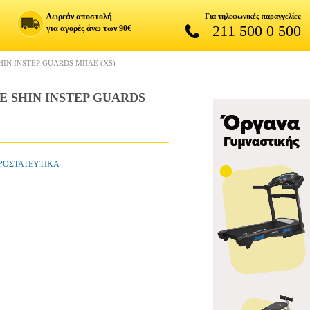
Δωρεάν αποστολή
Για τηλεφωνικές παραγγελίες
211 500 0 500
για αγορές άνω των 90€
IN INSTEP GUARDS ΜΠΛΕ (XS)
 SHIN INSTEP GUARDS
ΠΡΟΣΤΑΤΕΥΤΙΚΑ