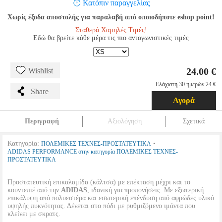
Κατόπιν παραγγελίας
Χωρίς έξοδα αποστολής για παραλαβή από οποιοδήποτε eshop point!
Σταθερά Χαμηλές Τιμές!
Εδώ θα βρείτε κάθε μέρα τις πιο ανταγωνιστικές τιμές
24.00 €
Wishlist
Ελάχιστη 30 ημερών 24 €
Share
Αγορά
Περιγραφή
Αξιολόγηση
Σχετικά
Κατηγορία:
•
ΠΟΛΕΜΙΚΕΣ ΤΕΧΝΕΣ-ΠΡΟΣΤΑΤΕΥΤΙΚΑ
ADIDAS PERFORMANCE στην κατηγορία ΠΟΛΕΜΙΚΕΣ ΤΕΧΝΕΣ-
ΠΡΟΣΤΑΤΕΥΤΙΚΑ
Προστατευτική επικαλαμίδα (κάλτσα) με επέκταση μέχρι και το
κουντεπιέ από την
ADIDAS
, ιδανική για προπονήσεις. Με εξωτερική
επικάλυψη από πολυεστέρα και εσωτερική επένδυση από αφρώδες υλικό
υψηλής πυκνότητας. Δένεται στο πόδι με ρυθμιζόμενο ιμάντα που
κλείνει με σκρατς.