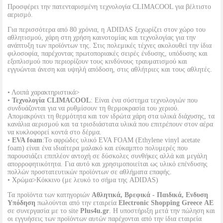
Προσφέρει την πατενταρισμένη τεχνολογία CLIMACOOL για βέλτιστο
αερισμό.
Για περισσότερα από 80 χρόνια, η ADIDAS ξεχωρίζει στον χώρο του
αθλητισμού, χάρη στη χρήση καινοτομίας και τεχνολογίας για την
ανάπτυξη των προϊόντων της. Στις πολεμικές τέχνες ακολουθεί την ίδια
φιλοσοφία, παρέχοντας πρωτοποριακές σειρές ένδυσης, υπόδυσης και
εξοπλισμού που περιορίζουν τους κινδύνους τραυματισμού και
εγγυώνται άνεση και υψηλή απόδοση, στις αθλήτριες και τους αθλητές.
• Λοιπά χαρακτηριστικά>
•
Τεχνολογία CLIMACOOL
: Είναι ένα σύστημα τεχνολογιών που
συνδυάζονται για να ρυθμίσουν τη θερμοκρασία του χεριού.
Απομακρύνει τη θερμότητα και τον ιδρώτα χάρη στα υλικά διάχυσης, τα
κανάλια αερισμού και τα τρισδιάστατα υλικά που επιτρέπουν στον αέρα
να κυκλοφορεί κοντά στο δέρμα.
•
EVA foam
:Το αφρώδες υλικό EVA FOAM (Ethylene vinyl acetate
foam) είναι ένα ιδιαίτερα μαλακό και εύκαμπτο πολυμερές που
παρουσιάζει επιπλέον αντοχή σε δύσκολες συνθήκες αλλά και μεγάλη
απορροφητικότητα. Για αυτό και χρησιμοποιείται ως υλικό επένδυσης
πολλών προστατευτικών προϊόντων σε αθλήματα επαφής.
• Χρώμα>Κόκκινο (με λευκό το σήμα της ADIDAS)
Τα προϊόντα των κατηγοριών
Αθλητικά, Βρεφικά - Παιδικά, Ενδυση
Υπόδηση
πωλούνται από την εταιρεία
Electronic Shopping Greece ΑΕ
σε συνεργασία με το site
Plus4u.gr
. Η υποστήριξη μετά την πώληση και
οι εγγυήσεις των προϊόντων αυτών παρέχονται από την ίδια εταιρεία