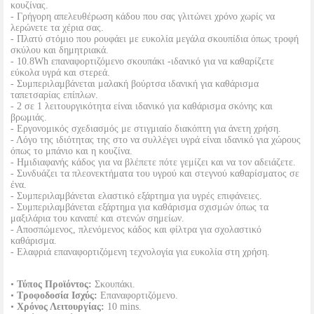
κουζίνας.
- Γρήγορη απελευθέρωση κάδου που σας γλιτώνει χρόνο χωρίς να
λερώνετε τα χέρια σας.
- Πλατύ στόμιο που ρουφάει με ευκολία μεγάλα σκουπίδια όπως τροφή
σκύλου και δημητριακά.
- 10.8Wh επαναφορτιζόμενο σκουπάκι -ιδανικό για να καθαρίζετε
εύκολα υγρά και στερεά.
- Συμπεριλαμβάνεται μαλακή βούρτσα ιδανική για καθάρισμα
ταπετσαρίας επίπλων.
- 2 σε 1 λειτουργικότητα είναι ιδανικό για καθάρισμα σκόνης και
βρωμιάς.
- Εργονομικός σχεδιασμός με στιγμιαίο διακόπτη για άνετη χρήση.
- Λόγο της ιδιότητας της στο να συλλέγει υγρά είναι ιδανικό για χώρους
όπως το μπάνιο και η κουζίνα.
- Ημιδιαφανής κάδος για να βλέπετε πότε γεμίζει και να τον αδειάζετε.
- Συνδυάζει τα πλεονεκτήματα του υγρού και στεγνού καθαρίσματος σε
ένα.
- Συμπεριλαμβάνεται ελαστικό εξάρτημα για υγρές επιφάνειες.
- Συμπεριλαμβάνεται εξάρτημα για καθάρισμα σχισμών όπως τα
μαξιλάρια του καναπέ και στενών σημείων.
- Αποσπώμενος, πλενόμενος κάδος και φίλτρα για σχολαστικό
καθάρισμα.
- Ελαφριά επαναφορτιζόμενη τεχνολογία για ευκολία στη χρήση.
•
Τύπος Προϊόντος:
Σκουπάκι.
•
Τροφοδοσία Ισχύς:
Επαναφορτιζόμενο.
•
Χρόνος Λειτουργίας:
10 mins.