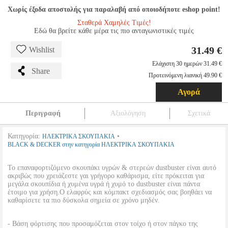
Χωρίς έξοδα αποστολής για παραλαβή από οποιοδήποτε eshop point!
Σταθερά Χαμηλές Τιμές!
Εδώ θα βρείτε κάθε μέρα τις πιο ανταγωνιστικές τιμές
31.49 €
Wishlist
Ελάχιστη 30 ημερών 31.49 €
Share
Προτεινόμενη λιανική 49.90 €
Αγορά
Περιγραφή
Αξιολόγηση
Σχετικά
Κατηγορία:
•
ΗΛΕΚΤΡΙΚΑ ΣΚΟΥΠΑΚΙΑ
BLACK & DECKER στην κατηγορία ΗΛΕΚΤΡΙΚΑ ΣΚΟΥΠΑΚΙΑ
Το επαναφορτιζόμενο σκουπάκι υγρών & στερεών dustbuster είναι αυτό
ακριβώς που χρειάζεστε γαι γρήγορο καθάρισμα, είτε πρόκειται για
μεγάλα σκουπίδια ή χυμένα υγρά ή χυμό το dustbuster είναι πάντα
έτοιμο για χρήση.Ο ελαφρύς και κόμπακτ σχεδιασμός σας βοηθάει να
καθαρίσετε τα πιο δύσκολα σημεία σε χρόνο μηδέν.
- Βάση φόρτισης που προσαμόζεται στον τοίχο ή στον πάγκο της