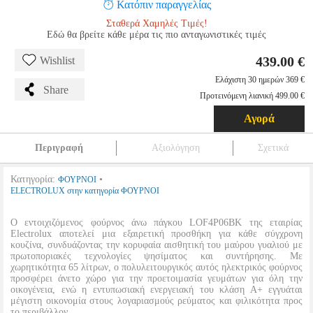
Κατόπιν παραγγελίας
Σταθερά Χαμηλές Τιμές!
Εδώ θα βρείτε κάθε μέρα τις πιο ανταγωνιστικές τιμές
439.00 €
Wishlist
Ελάχιστη 30 ημερών 369 €
Share
Προτεινόμενη λιανική 499.00 €
Αγορά
Περιγραφή
Αξιολόγηση
Σχετικά
Κατηγορία:
•
ΦΟΥΡΝΟΙ
ELECTROLUX στην κατηγορία ΦΟΥΡΝΟΙ
Ο εντοιχιζόμενος φούρνος άνω πάγκου LOF4P06BK της εταιρίας
Electrolux αποτελεί μια εξαιρετική προσθήκη για κάθε σύγχρονη
κουζίνα, συνδυάζοντας την κορυφαία αισθητική του μαύρου γυαλιού με
πρωτοποριακές τεχνολογίες ψησίματος και συντήρησης. Με
χωρητικότητα 65 λίτρων, ο πολυλειτουργικός αυτός ηλεκτρικός φούρνος
προσφέρει άνετο χώρο για την προετοιμασία γευμάτων για όλη την
οικογένεια, ενώ η εντυπωσιακή ενεργειακή του κλάση Α+ εγγυάται
μέγιστη οικονομία στους λογαριασμούς ρεύματος και φιλικότητα προς
το περιβάλλον.