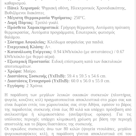
καθαρισμού.
•
Πάνελ Χειρισμού:
Ψηφιακή οθόνη, Ηλεκτρονικός Χρονοδιακόπτης,
Βυθιζόμενοι διακόπτες.
•
Μέγιστη Θερμοκρασία Ψησίματος:
250°C.
•
Δομή Πόρτας:
Τριπλό γυαλί.
•
Πρόσθετα Χαρακτηριστικά:
Γρήγορη θέρμανση, Αυτόματη πρόταση
θερμοκρασίας, Αυτόματα προγράμματα, Εσωτερικός φωτισμός
θαλάμου.
•
Σύστημα Ασφαλείας:
Κλείδωμα ασφαλείας για παιδιά.
•
Ενεργειακή Κλάση:
Α+.
•
Κατανάλωση Ενέργειας:
0.94 kWh/κύκλο (με αντιστάσεις) / 0.67
kWh/κύκλο (με θερμό αέρα).
•
Εξωτερική Προστασία:
Ειδική επίστρωση κατά των δακτυλικών
αποτυπωμάτων.
•
Χρώμα:
Μαύρο.
•
Διαστάσεις Συσκευής (ΥxΠxΒ):
59.4 x 59.5 x 54.6 cm.
•
Διαστάσεις Εντοιχισμού (ΥxΠxΒ):
60.0 x 56.0 x 55.0 cm.
•
Εγγύηση:
2 Χρόνια.
Η παράδοση των μεγάλων λευκών οικιακών συσκευών (πλυντήρια,
ψυγεία, κουζίνες κτλ) πραγματοποιείται αποκλειστικά στο χώρο σας και
είναι δωρέαν εντός του χώρου/οικίας σας στην Αθήνα, εφόσον το βάρος
της παραδοτέας συσκευής είναι έως 80 κιλά και υπάρχει πρόσβαση από
ανελκυστήρα ή κλιμακοστάσιο (ανεξαρτήτως ορόφου). Για τις
υπόλοιπες περιοχές υπάρχει κλιμακωτή χρέωση με βάση την περιοχή
αποστολής και το βάρος/διαστάσεις της συσκευής.
Οι ογκώδεις συσκευές άνω των 80 κιλών (ψυγεία ντουλάπες, μεγάλοι
ψυγειοκαταψύκτες κτλ), η παράδοση γίνεται αποκλειστικά επί του