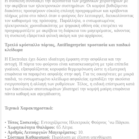
Η συσκευή συνδυάζει την αξιοπιστία των μηχανικών χειριστηρίων με
την ακρίβεια των ηλεκτρονικών συστημάτων. Οι κομψοί βυθιζόμενοι
διακόπτες προσφέρουν εύκολη επιλογή προγραμμάτων και κρύβονται
πλήρως μέσα στο πάνελ όταν ο φούρνος δεν λειτουργεί, διευκολύνοντας
τον καθαρισμό της πρόσοψης. Παράλληλα, ο ενσωματωμένος
ηλεκτρονικός χρονοδιακόπτης με ψηφιακή οθόνη σάς επιτρέπει να
προγραμματίζετε με ακρίβεια τη διάρκεια του μαγειρέματος, κάνοντας
τη συσκευή εξαιρετικά φιλική ακόμη και για αρχάριους.
Τριπλό κρύσταλλο πόρτας, Antifingerprint προστασία και παιδικό
κλείδωμα
Η Electrolux έχει δώσει ιδιαίτερη έμφαση στην ασφάλεια και την
αντοχή. Η πόρτα του φούρνου είναι κατασκευασμένη με τρία επίπεδα
γυαλιού, εξασφαλίζοντας κορυφαία θερμομόνωση ώστε η εξωτερική
επιφάνεια να παραμένει ασφαλής στην αφή. Για τις οικογένειες με μικρά
παιδιά, το ενσωματωμένο κλείδωμα ασφαλείας εμποδίζει την ακούσια
ενεργοποίηση ή αλλαγή των ρυθμίσεων. Τέλος, η ειδική επίστρωση κατά
των δακτυλικών αποτυπωμάτων )διατηρεί την κομψή μαύρη επιφάνεια
πάντα καθαρή και αψεγάδιαστη.
Τεχνικά Χαρακτηριστικά:
•
Τύπος Συσκευής:
Εντοιχιζόμενος Ηλεκτρικός Φούρνος ’νω Πάγκου.
•
Χωρητικότητα Θαλάμου:
65 Λίτρα.
•
Αριθμός Λειτουργιών Μαγειρέματος:
10.
•
Σύστημα Καθαρισμού:
Πυρόλυση με έξυπνη υπενθύμιση