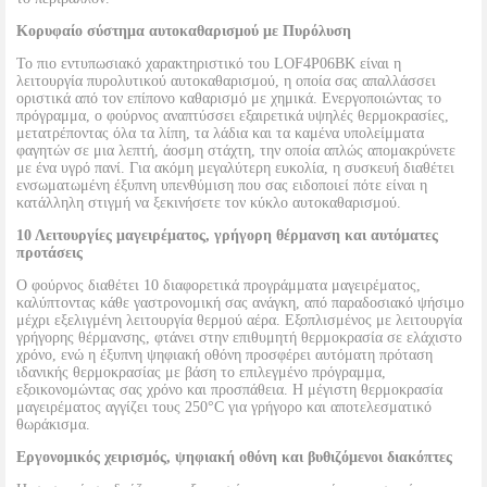
Κορυφαίο σύστημα αυτοκαθαρισμού με Πυρόλυση
Το πιο εντυπωσιακό χαρακτηριστικό του LOF4P06BK είναι η
λειτουργία πυρολυτικού αυτοκαθαρισμού, η οποία σας απαλλάσσει
οριστικά από τον επίπονο καθαρισμό με χημικά. Ενεργοποιώντας το
πρόγραμμα, ο φούρνος αναπτύσσει εξαιρετικά υψηλές θερμοκρασίες,
μετατρέποντας όλα τα λίπη, τα λάδια και τα καμένα υπολείμματα
φαγητών σε μια λεπτή, άοσμη στάχτη, την οποία απλώς απομακρύνετε
με ένα υγρό πανί. Για ακόμη μεγαλύτερη ευκολία, η συσκευή διαθέτει
ενσωματωμένη έξυπνη υπενθύμιση που σας ειδοποιεί πότε είναι η
κατάλληλη στιγμή να ξεκινήσετε τον κύκλο αυτοκαθαρισμού.
10 Λειτουργίες μαγειρέματος, γρήγορη θέρμανση και αυτόματες
προτάσεις
Ο φούρνος διαθέτει 10 διαφορετικά προγράμματα μαγειρέματος,
καλύπτοντας κάθε γαστρονομική σας ανάγκη, από παραδοσιακό ψήσιμο
μέχρι εξελιγμένη λειτουργία θερμού αέρα. Εξοπλισμένος με λειτουργία
γρήγορης θέρμανσης, φτάνει στην επιθυμητή θερμοκρασία σε ελάχιστο
χρόνο, ενώ η έξυπνη ψηφιακή οθόνη προσφέρει αυτόματη πρόταση
ιδανικής θερμοκρασίας με βάση το επιλεγμένο πρόγραμμα,
εξοικονομώντας σας χρόνο και προσπάθεια. Η μέγιστη θερμοκρασία
μαγειρέματος αγγίζει τους 250°C για γρήγορο και αποτελεσματικό
θωράκισμα.
Εργονομικός χειρισμός, ψηφιακή οθόνη και βυθιζόμενοι διακόπτες