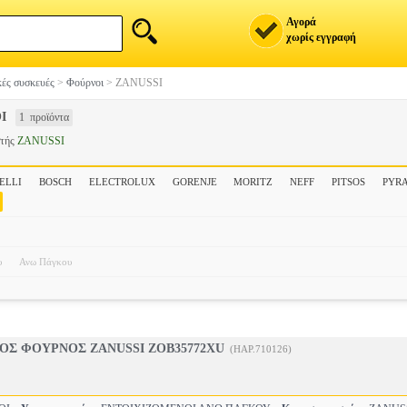
Αγορά
χωρίς εγγραφή
ές συσκευές
>
Φούρνοι
>
ZANUSSI
Ι
1 προϊόντα
στής
ZANUSSI
ELLI
BOSCH
ELECTROLUX
GORENJE
MORITZ
NEFF
PITSOS
PYR
υ
Ανω Πάγκου
ΟΣ ΦΟΥΡΝΟΣ ZANUSSI ZOB35772XU
(HAP.710126)