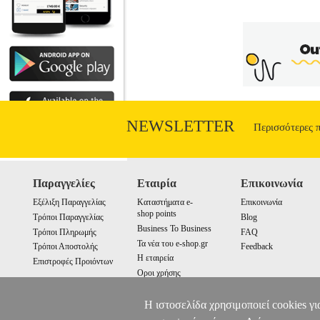
NEWSLETTER
Περισσότερες 
Παραγγελίες
Εταιρία
Επικοινωνία
Εξέλιξη Παραγγελίας
Καταστήματα e-
Επικοινωνία
shop points
Τρόποι Παραγγελίας
Blog
Business To Business
Τρόποι Πληρωμής
FAQ
Τα νέα του e-shop.gr
Τρόποι Αποστολής
Feedback
Η εταιρεία
Επιστροφές Προιόντων
Οροι χρήσης
Cookies
Η ιστοσελίδα χρησιμοποιεί cookies γι