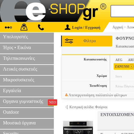
Login / Εγγραφή
Αρχική
>
Λευκ
Υπολογιστές
ΦΟΥΡΝΟ
Φίλτρα
Κατασκευα
Ήχος • Εικόνα
Τηλεπικοινωνίες
Κατασκευαστής
AEG
ARI
x
ZANUSSI
Λευκές συσκευές
Χρώμα
Inox
Μικροσυσκευές
Τοποθέτηση
Κάτω Πάγκο
Εργαλεία
Απενεργοποίηση πολλαπλών φίλτρων
Οργανα γυμναστικής
ΝΕΟ
Κεντρική σελίδα: Φούρνοι
Outdoor
ΕΝΤΟΙΧΙΖΟΜΕΝ
Μουσικά όργανα
Security