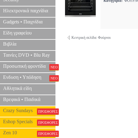
Κατηγορία:
ΦΟΥΡ
Ηλεκτρονικά παιχνίδια
Gadgets • Παιχνίδια
Είδη γραφείου
Κεντρική σελίδα: Φούρνοι
Βιβλία
Ταινίες DVD • Blu Ray
Προσωπική φροντίδα
ΝΕΟ
Ενδυση • Υπόδηση
ΝΕΟ
Αθλητικά είδη
Βρεφικά • Παιδικά
Crazy Sundays
ΠΡΟΣΦΟΡΕΣ
Eshop Specials
ΠΡΟΣΦΟΡΕΣ
Zen 10
ΠΡΟΣΦΟΡΕΣ