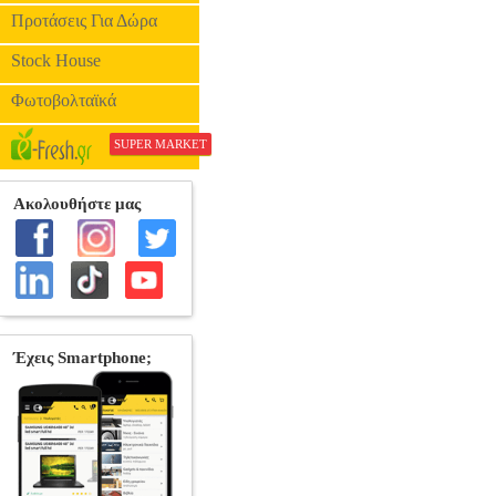
Προτάσεις Για Δώρα
Stock House
Φωτοβολταϊκά
SUPER MARKET