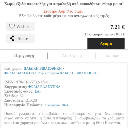
Χωρίς έξοδα αποστολής για παραλαβή από οποιοδήποτε eshop point!
Σταθερά Χαμηλές Τιμές!
Εδώ θα βρείτε κάθε μέρα τις πιο ανταγωνιστικές τιμές
7.21 €
Wishlist
Προτεινόμενη λιανική 8.01 €
Share
Αγορά
Περιγραφή
Αξιολόγηση
Σχετικά
Κατηγορία:
•
ΠΑΙΔΙΚΗ ΒΙΒΛΙΟΘΗΚΗ
ΦΩΛΙΑ ΒΑΛΕΝΤΙΝΑ στην κατηγορία ΠΑΙΔΙΚΗ ΒΙΒΛΙΟΘΗΚΗ
ISBN:
978-618-5732-13-4
Συγγραφέας:
ΦΩΛΙΑ ΒΑΛΕΝΤΙΝΑ
Εκδοτικός οίκος:
ΕΑΡ
Σελίδες:
32
Διαστάσεις:
21Χ28
Ημερομηνία Έκδοσης:
Οκτώβριος
2024
Παιδιά, γνωρίζετε τι συμβολίζει το πρόσφορο και γιατί δεν μπορεί
δίχως αυτό να γίνει η Θεία Λειτουργία; Τι συμβολίζουν τα γράμματα
που είναι χαραγμένα πάνω του και πως συνδέεται με τη Θεία Κοινωνία;