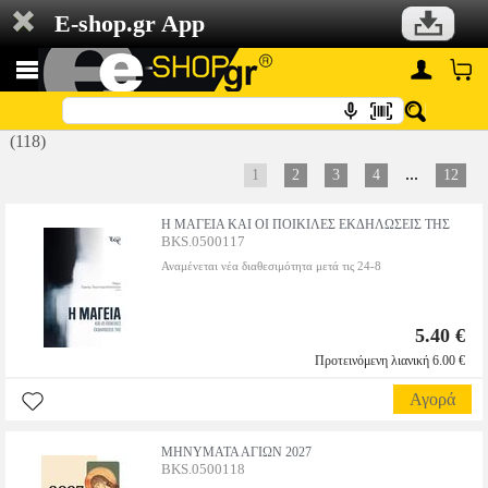
E-shop.gr App
(118)
...
1
2
3
4
12
Η ΜΑΓΕΙΑ ΚΑΙ ΟΙ ΠΟΙΚΙΛΕΣ ΕΚΔΗΛΩΣΕΙΣ ΤΗΣ
BKS.0500117
Αναμένεται νέα διαθεσιμότητα μετά τις 24-8
5.40 €
Προτεινόμενη λιανική 6.00 €
Αγορά
ΜΗΝΥΜΑΤΑ ΑΓΙΩΝ 2027
BKS.0500118