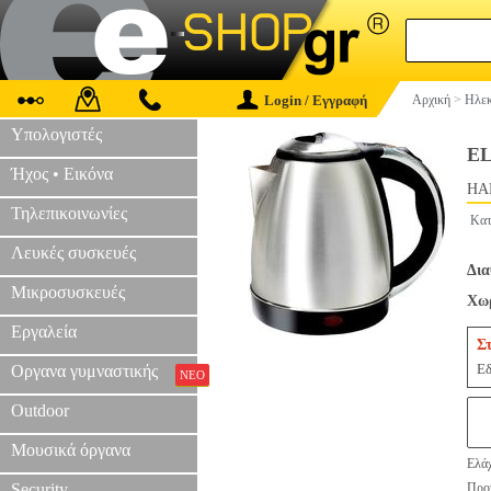
Login / Εγγραφή
Αρχική
>
Ηλεκ
Υπολογιστές
EL
Ήχος • Εικόνα
HAP
Τηλεπικοινωνίες
Κατ
Λευκές συσκευές
Δια
Μικροσυσκευές
Χωρ
Εργαλεία
Σ
Εδ
Οργανα γυμναστικής
ΝΕΟ
Outdoor
Μουσικά όργανα
Ελάχ
Security
Προτ