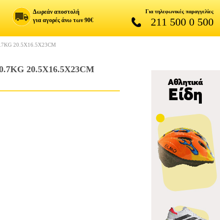
Δωρεάν αποστολή
Για τηλεφωνικές παραγγελίες
211 500 0 500
για αγορές άνω των 90€
0.7KG 20.5X16.5X23CM
0.7KG 20.5X16.5X23CM