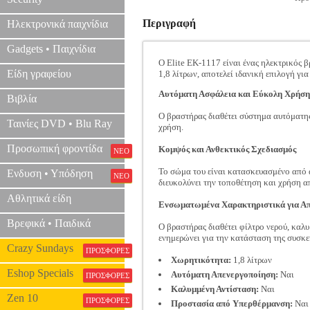
Περιγραφή
Ηλεκτρονικά παιχνίδια
Gadgets • Παιχνίδια
Ο Elite EK-1117 είναι ένας ηλεκτρικός 
Είδη γραφείου
1,8 λίτρων, αποτελεί ιδανική επιλογή γ
Αυτόματη Ασφάλεια και Εύκολη Χρήση
Βιβλία
Ο βραστήρας διαθέτει σύστημα αυτόματης
Ταινίες DVD • Blu Ray
χρήση.
Προσωπική φροντίδα
Κομψός και Ανθεκτικός Σχεδιασμός
ΝΕΟ
Το σώμα του είναι κατασκευασμένο από 
Ενδυση • Υπόδηση
ΝΕΟ
διευκολύνει την τοποθέτηση και χρήση α
Αθλητικά είδη
Ενσωματωμένα Χαρακτηριστικά για Απ
Βρεφικά • Παιδικά
Ο βραστήρας διαθέτει φίλτρο νερού, καλ
ενημερώνει για την κατάσταση της συσκε
Crazy Sundays
ΠΡΟΣΦΟΡΕΣ
Χωρητικότητα:
1,8 λίτρων
Eshop Specials
Αυτόματη Απενεργοποίηση:
Ναι
ΠΡΟΣΦΟΡΕΣ
Καλυμμένη Αντίσταση:
Ναι
Zen 10
ΠΡΟΣΦΟΡΕΣ
Προστασία από Υπερθέρμανση:
Ναι