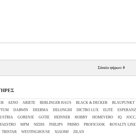
Σύνολο ψήφων: 0
ΣΤΗΡΕΣ
ER
AENO
ARIETE
BERLINGER HAUS
BLACK & DECKER
BLAUPUNKT
PTUM
DARWIN
DEERMA
DELONGHI
DICTRO LUX
ELITE
ESPERAN
AUSTRIA
GORENJE
GOTIE
HEINNER
HOBBY
HOMEVERO
IQ
JOCC
MAESTRO
MPM
NEDIS
PHILIPS
PRIMO
PROFICOOK
ROYALTY LINE
TRISTAR
WESTINGHOUSE
XIAOMI
ZILAN