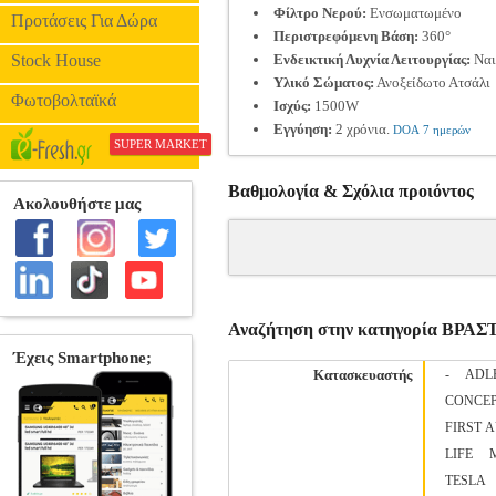
Φίλτρο Νερού:
Ενσωματωμένο
Προτάσεις Για Δώρα
Περιστρεφόμενη Βάση:
360°
Stock House
Ενδεικτική Λυχνία Λειτουργίας:
Ναι
Υλικό Σώματος:
Ανοξείδωτο Ατσάλι
Φωτοβολταϊκά
Ισχύς:
1500W
Εγγύηση:
2 χρόνια.
DOA 7 ημερών
SUPER MARKET
Βαθμολογία & Σχόλια προιόντος
Αναζήτηση στην κατηγορία ΒΡΑ
Κατασκευαστής
-
ADL
CONCE
FIRST 
LIFE
TESLA