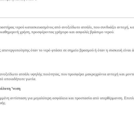
βραστήρας νερού κατασκευασμένος από ανοξείδωτο ατσάλι, που συνδυάζει αντοχή, 
ια καθημερινή χρήση, προσφέροντας γρήγορο και ασφαλές βράσιμο νερού.
 απενεργοποίησης όταν το νερό φτάσει σε σημείο βρασμού ή όταν η συσκευή είναι ά
ανοξείδωτο ατσάλι υψηλής ποιότητας, που προσφέρει μακροχρόνια αντοχή και μοντ
πό οποιαδήποτε γωνία.
όλυτη ’νεση
υμμένη αντίσταση για μεγαλύτερη ασφάλεια και προστασία από υπερθέρμανση. Επιπλέο
υής.