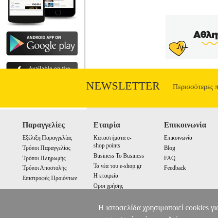
NEWSLETTER
Περισσότερες 
Παραγγελίες
Εταιρία
Επικοινωνία
Εξέλιξη Παραγγελίας
Καταστήματα e-
Επικοινωνία
shop points
Τρόποι Παραγγελίας
Blog
Business To Business
Τρόποι Πληρωμής
FAQ
Τα νέα του e-shop.gr
Τρόποι Αποστολής
Feedback
Η εταιρεία
Επιστροφές Προιόντων
Οροι χρήσης
Cookies
Η ιστοσελίδα χρησιμοποιεί cookies γι