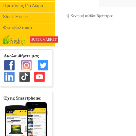
Προτάσεις Για Δώρα
Κεντρική σελίδα: Βραστήρες
Stock House
Φωτοβολταϊκά
SUPER MARKET