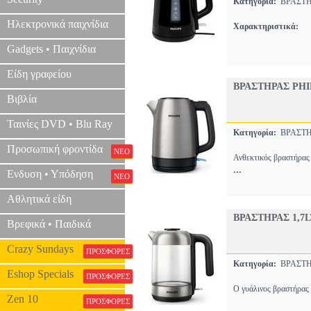
Κατηγορία:
ΒΡΑΣΤ
Ηλεκτρονικά παιχνίδια
Χαρακτηριστικά:
Gadgets • Παιχνίδια
Είδη γραφείου
ΒΡΑΣΤΗΡΑΣ PHIL
Βιβλία
Ταινίες DVD • Blu Ray
Κατηγορία:
ΒΡΑΣΤ
Προσωπική φροντίδα
ΝΕΟ
Ανθεκτικός βραστήρας 
...
Ενδυση • Υπόδηση
ΝΕΟ
Αθλητικά είδη
ΒΡΑΣΤΗΡΑΣ 1,7L
Βρεφικά • Παιδικά
Crazy Sundays
ΠΡΟΣΦΟΡΕΣ
Κατηγορία:
ΒΡΑΣΤ
Eshop Specials
ΠΡΟΣΦΟΡΕΣ
Ο γυάλινος βραστήρας 
Zen 10
ΠΡΟΣΦΟΡΕΣ