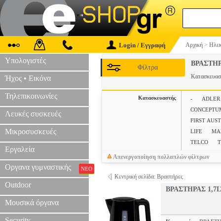
Login / Εγγραφή
Αρχική
>
Ηλεκ
Υπολογιστές
ΒΡΑΣΤΗ
Φίλτρα
Κατασκευα
Ήχος • Εικόνα
Τηλεπικοινωνίες
Κατασκευαστής
-
ADLER
CONCEPTU
Λευκές συσκευές
FIRST AUS
Μικροσυσκευές
LIFE
MA
TELCO
T
Εργαλεία
Απενεργοποίηση πολλαπλών φίλτρων
Οργανα γυμναστικής
ΝΕΟ
Κεντρική σελίδα: Βραστήρες
Outdoor
ΒΡΑΣΤΗΡΑΣ 1,7L
Μουσικά όργανα
Security