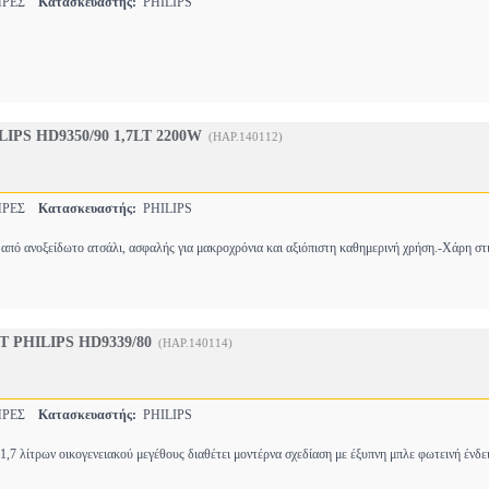
ΗΡΕΣ
Κατασκευαστής:
PHILIPS
IPS HD9350/90 1,7LT 2200W
(HAP.140112)
ΗΡΕΣ
Κατασκευαστής:
PHILIPS
από ανοξείδωτο ατσάλι, ασφαλής για μακροχρόνια και αξιόπιστη καθημερινή χρήση.-Χάρη στι
T PHILIPS HD9339/80
(HAP.140114)
ΗΡΕΣ
Κατασκευαστής:
PHILIPS
1,7 λίτρων οικογενειακού μεγέθους διαθέτει μοντέρνα σχεδίαση με έξυπνη μπλε φωτεινή ένδε