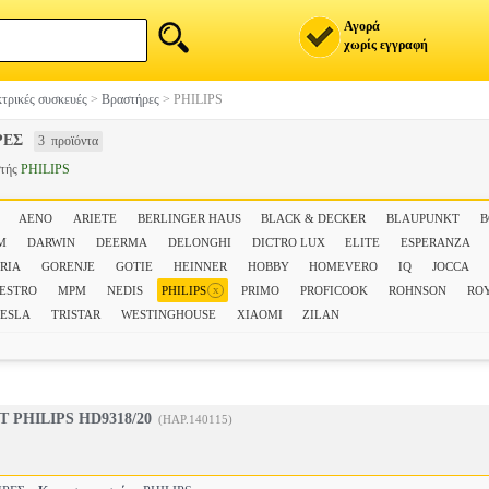
Αγορά
χωρίς εγγραφή
τρικές συσκευές
>
Βραστήρες
>
PHILIPS
ΡΕΣ
3 προϊόντα
στής
PHILIPS
AENO
ARIETE
BERLINGER HAUS
BLACK & DECKER
BLAUPUNKT
M
DARWIN
DEERMA
DELONGHI
DICTRO LUX
ELITE
ESPERANZA
TRIA
GORENJE
GOTIE
HEINNER
HOBBY
HOMEVERO
IQ
JOCCA
x
ESTRO
MPM
NEDIS
PHILIPS
PRIMO
PROFICOOK
ROHNSON
RO
ESLA
TRISTAR
WESTINGHOUSE
XIAOMI
ZILAN
T PHILIPS HD9318/20
(HAP.140115)