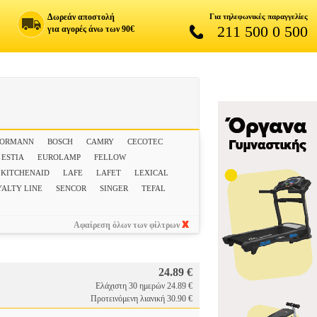
Δωρεάν αποστολή
Για τηλεφωνικές παραγγελίες
211 500 0 500
για αγορές άνω των 90€
BORMANN
BOSCH
CAMRY
CECOTEC
ESTIA
EUROLAMP
FELLOW
KITCHENAID
LAFE
LAFET
LEXICAL
YALTY LINE
SENCOR
SINGER
TEFAL
Αφαίρεση όλων των φίλτρων
24.89 €
Ελάχιστη 30 ημερών 24.89 €
Προτεινόμενη λιανική 30.90 €