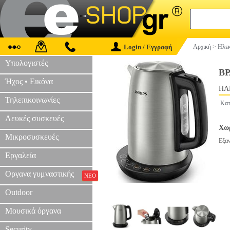
Login / Εγγραφή
Αρχική
>
Ηλεκ
Υπολογιστές
ΒΡ
Ήχος • Εικόνα
HAP
Τηλεπικοινωνίες
Κατ
Λευκές συσκευές
Χωρ
Μικροσυσκευές
Εξα
Εργαλεία
Οργανα γυμναστικής
ΝΕΟ
Outdoor
Μουσικά όργανα
Security