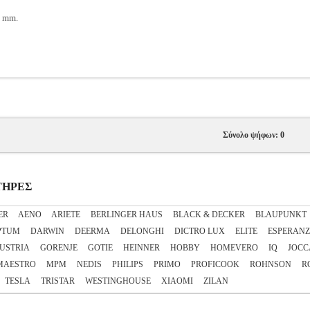
 mm.
Σύνολο ψήφων: 0
ΣΤΗΡΕΣ
ER
AENO
ARIETE
BERLINGER HAUS
BLACK & DECKER
BLAUPUNKT
PTUM
DARWIN
DEERMA
DELONGHI
DICTRO LUX
ELITE
ESPERAN
AUSTRIA
GORENJE
GOTIE
HEINNER
HOBBY
HOMEVERO
IQ
JOCC
MAESTRO
MPM
NEDIS
PHILIPS
PRIMO
PROFICOOK
ROHNSON
R
TESLA
TRISTAR
WESTINGHOUSE
XIAOMI
ZILAN