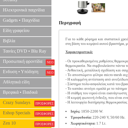
Ηλεκτρονικά παιχνίδια
Gadgets • Παιχνίδια
Περιγραφή
Είδη γραφείου
Για το κάθε ρόφημα και συστατικό χρειά
Βιβλία
στη βάση του κομψού αυτού βραστήρα, μπ
Ταινίες DVD • Blu Ray
Χαρακτηριστικά:
Προσωπική φροντίδα
- Οι προκαθορισμένες ρυθμίσεις θερμοκρα
ΝΕΟ
θερμοκρασία. Να συμβουλεύεστε πάντα τ
- Ανθεκτική, μεταλλική σχεδίαση και σαγ
Ενδυση • Υπόδηση
ΝΕΟ
- Το αποσπώμενο φίλτρο micro-mesh αιχ
- Η καλυμμένη αντίσταση από ανοξείδωτ
Αθλητικά είδη
- Σύστημα πολυ-ασφαλείας κατά του βρασ
- Το καπάκι ανοίγει ομαλά με το πάτημα 
Βρεφικά • Παιδικά
- Η στάθμη του νερού είναι ευανάγνωστη
- Η κομψή φωτεινή ένδειξη, που είναι ε
Crazy Sundays
- Η λειτουργία διατήρησης θερμοκρασίας 
ΠΡΟΣΦΟΡΕΣ
Ισχύς:
1850-2200 W.
Eshop Specials
ΠΡΟΣΦΟΡΕΣ
Τροφοδοσία:
220-240 V, 50/60 Hz.
Zen 10
Χωρητικότητα:
1.7 Lt.
ΠΡΟΣΦΟΡΕΣ