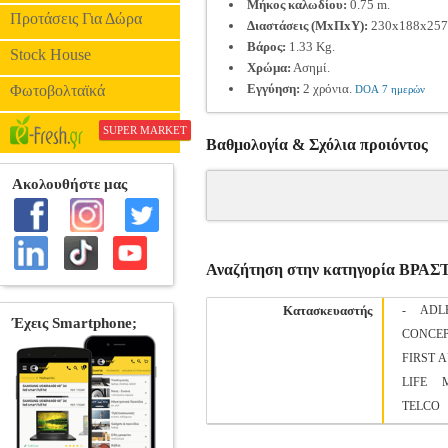
Μήκος καλωδίου:
0.75 m.
Προτάσεις Για Δώρα
Διαστάσεις (ΜxΠxΥ):
230x188x257
Βάρος:
1.33 Kg.
Stock House
Χρώμα:
Ασημί.
Εγγύηση:
2 χρόνια.
Φωτοβολταϊκά
DOA 7 ημερών
SUPER MARKET
Βαθμολογία & Σχόλια προιόντος
Αναζήτηση στην κατηγορία ΒΡΑ
Κατασκευαστής
-
ADL
CONCE
FIRST 
LIFE
TELCO