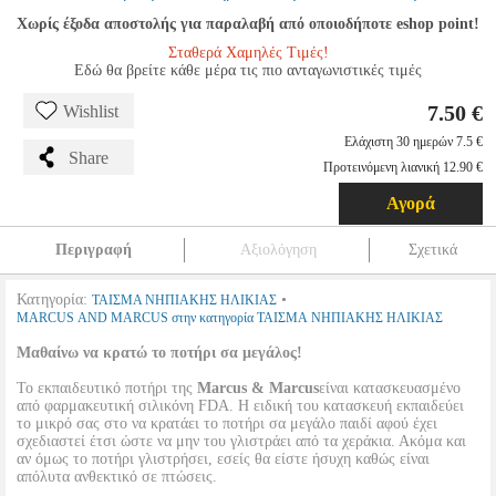
Χωρίς έξοδα αποστολής για παραλαβή από οποιοδήποτε eshop point!
Σταθερά Χαμηλές Τιμές!
Εδώ θα βρείτε κάθε μέρα τις πιο ανταγωνιστικές τιμές
7.50 €
Wishlist
Ελάχιστη 30 ημερών 7.5 €
Share
Προτεινόμενη λιανική 12.90 €
Αγορά
Περιγραφή
Αξιολόγηση
Σχετικά
Κατηγορία:
•
ΤΑΙΣΜΑ ΝΗΠΙΑΚΗΣ ΗΛΙΚΙΑΣ
MARCUS AND MARCUS στην κατηγορία ΤΑΙΣΜΑ ΝΗΠΙΑΚΗΣ ΗΛΙΚΙΑΣ
Μαθαίνω να κρατώ το ποτήρι σα μεγάλος!
Το εκπαιδευτικό ποτήρι της
Marcus & Marcus
είναι κατασκευασμένο
από φαρμακευτική σιλικόνη FDA. Η ειδική του κατασκευή εκπαιδεύει
το μικρό σας στο να κρατάει το ποτήρι σα μεγάλο παιδί αφού έχει
σχεδιαστεί έτσι ώστε να μην του γλιστράει από τα χεράκια. Ακόμα και
αν όμως το ποτήρι γλιστρήσει, εσείς θα είστε ήσυχη καθώς είναι
απόλυτα ανθεκτικό σε πτώσεις.