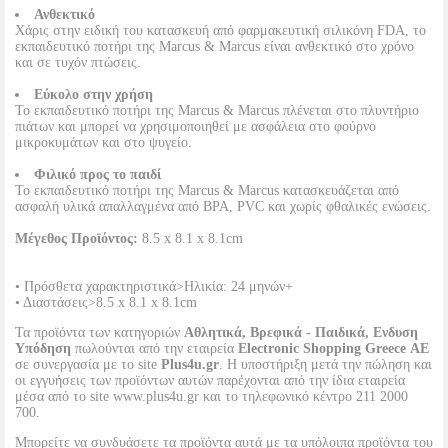
Ανθεκτικό
Χάρις στην ειδική του κατασκευή από φαρμακευτική σιλικόνη FDA, το
εκπαιδευτικό ποτήρι της Marcus & Marcus είναι ανθεκτικό στο χρόνο
και σε τυχόν πτώσεις.
Εύκολο στην χρήση
To εκπαιδευτικό ποτήρι της Marcus & Marcus πλένεται στο πλυντήριο
πιάτων και μπορεί να χρησιμοποιηθεί με ασφάλεια στο φούρνο
μικροκυμάτων και στο ψυγείο.
Φιλικό προς το παιδί
Το εκπαιδευτικό ποτήρι της Marcus & Marcus κατασκευάζεται από
ασφαλή υλικά απαλλαγμένα από ΒΡΑ, PVC και χωρίς φθαλικές ενώσεις.
Μέγεθος Προϊόντος:
8.5 x 8.1 x 8.1cm
• Πρόσθετα χαρακτηριστικά>Ηλικία: 24 μηνών+
• Διαστάσεις>8.5 x 8.1 x 8.1cm
Τα προϊόντα των κατηγοριών
Αθλητικά, Βρεφικά - Παιδικά, Ενδυση
Υπόδηση
πωλούνται από την εταιρεία
Electronic Shopping Greece ΑΕ
σε συνεργασία με το site
Plus4u.gr
. Η υποστήριξη μετά την πώληση και
οι εγγυήσεις των προϊόντων αυτών παρέχονται από την ίδια εταιρεία
μέσα από το site www.plus4u.gr και το τηλεφωνικό κέντρο 211 2000
700.
Μπορείτε να συνδυάσετε τα προϊόντα αυτά με τα υπόλοιπα προϊόντα του