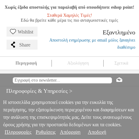
Χωρίς έξοδα αποστολής για παραλαβή από οποιοδήποτε eshop point!
Σταθερά Χαμηλές Τιμές!
Εδώ θα βρείτε κάθε μέρα τις πιο ανταγωνιστικές τιμές
Εξαντλημένο
Wishlist
Αποστολή ενημέρωσης με email μόλις ξαναγίνει
Share
διαθέσιμο
Περιγραφή
Αξιολόγηση
Σχετικά
DUX DUCIS CLIN MAG CLEAR CASE WITH MAGSAFE FOR
IPHONE 15 PRO MAX
TEL.211712
TEL.211712
DUX DUCIS
DUX DUCIS
ΘΗΚΗ
DUX DUCIS CLIN MAG CLEAR CASE
Πληροφορίες & Υπηρεσίες >
WITH MAGSAFE FOR IPHONE 15 PRO MAX
0
Η ιστοσελίδα χρησιμοποιεί cookies για την ευκολία της
περιήγησης, την εξατομίκευση περιεχομένου και διαφημίσεων και
την ανάλυση της επισκεψιμότητάς μας. Δείτε τους ανανεωμένους
όρους χρήσης για την προστασία δεδομένων και τα cookies.
Πληροφορίες
Ρυθμίσεις
Απόρριψη
Αποδοχή