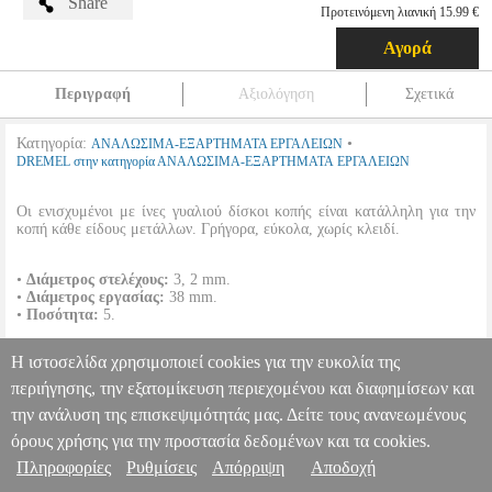
Share
Προτεινόμενη λιανική 15.99 €
Αγορά
Περιγραφή
Αξιολόγηση
Σχετικά
Κατηγορία:
•
ΑΝΑΛΩΣΙΜΑ-ΕΞΑΡΤΗΜΑΤΑ ΕΡΓΑΛΕΙΩΝ
DREMEL στην κατηγορία ΑΝΑΛΩΣΙΜΑ-ΕΞΑΡΤΗΜΑΤΑ ΕΡΓΑΛΕΙΩΝ
Οι ενισχυμένοι με ίνες γυαλιού δίσκοι κοπής είναι κατάλληλη για την
κοπή κάθε είδους μετάλλων. Γρήγορα, εύκολα, χωρίς κλειδί.
•
Διάμετρος στελέχους:
3, 2 mm.
•
Διάμετρος εργασίας:
38 mm.
•
Ποσότητα:
5.
Η ιστοσελίδα χρησιμοποιεί cookies για την ευκολία της
ΔΙΣΚΟΣ ΚΟΠΗΣ ΜΕΤΑΛΛΟΥ DREMEL 38MM SPEEDCLIC
SET 5 ΤΕΜ SC456 2615S456JC
TLS.070163
TLS.070163
περιήγησης, την εξατομίκευση περιεχομένου και διαφημίσεων και
DREMEL
DREMEL
ΑΝΑΛΩΣΙΜΑ-ΕΞΑΡΤΗΜΑΤΑ ΕΡΓΑΛΕΙΩΝ
την ανάλυση της επισκεψιμότητάς μας. Δείτε τους ανανεωμένους
Πληροφορίες & Υπηρεσίες >
Κατηγορία: ΑΝΑΛΩΣΙΜΑ-ΕΞΑΡΤΗΜΑΤΑ ΕΡΓΑΛΕΙΩΝ
όρους χρήσης για την προστασία δεδομένων και τα cookies.
•DREMEL στην κατηγορία ΑΝΑΛΩΣΙΜΑ-
ΕΞΑΡΤΗΜΑΤΑ ΕΡΓΑΛΕΙΩΝ Οι ενισχυμένοι με ίνες γυαλιού
Πληροφορίες
Ρυθμίσεις
Απόρριψη
Αποδοχή
δίσκοι κοπής είναι κατάλληλη για την κοπή κάθε είδους μετάλλων.