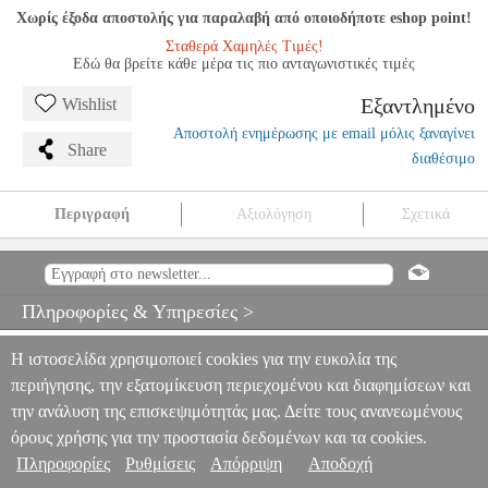
Χωρίς έξοδα αποστολής για παραλαβή από οποιοδήποτε eshop point!
Σταθερά Χαμηλές Τιμές!
Εδώ θα βρείτε κάθε μέρα τις πιο ανταγωνιστικές τιμές
Εξαντλημένο
Wishlist
Αποστολή ενημέρωσης με email μόλις ξαναγίνει
Share
διαθέσιμο
Περιγραφή
Αξιολόγηση
Σχετικά
DIGITAL IQ X1600 (CPAA) USB ADAPTOR FOR WIRELESS
CARPLAY -WIRELESS ANDROID AUTO
PER.279508
PER.279508
DIGITAL IQ
DIGITAL IQ
CAR MULTIMEDIA OEM
Πληροφορίες & Υπηρεσίες >
DIGITAL IQ X1600 (CPAA) USB ADAPTOR FOR WIRELESS
CARPLAY -WIRELESS ANDROID AUTO
0
Η ιστοσελίδα χρησιμοποιεί cookies για την ευκολία της
περιήγησης, την εξατομίκευση περιεχομένου και διαφημίσεων και
την ανάλυση της επισκεψιμότητάς μας. Δείτε τους ανανεωμένους
όρους χρήσης για την προστασία δεδομένων και τα cookies.
Πληροφορίες
Ρυθμίσεις
Απόρριψη
Αποδοχή