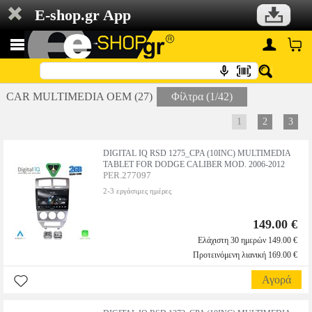
E-shop.gr App
CAR MULTIMEDIA OEM (27)
Φίλτρα (1/42)
1
2
3
DIGITAL IQ RSD 1275_CPA (10INC) MULTIMEDIA
TABLET FOR DODGE CALIBER MOD. 2006-2012
PER.277097
2-3 εργάσιμες ημέρες
149.00 €
Ελάχιστη 30 ημερών 149.00 €
Προτεινόμενη λιανική 169.00 €
Αγορά