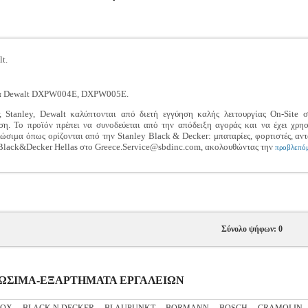
t.
α Dewalt DXPW004E, DXPW005E.
 Stanley, Dewalt καλύπτονται από διετή εγγύηση καλής λειτουργίας On-Site
η. Το προϊόν πρέπει να συνοδεύεται από την απόδειξη αγοράς και να έχει χρη
σιμα όπως ορίζονται από την Stanley Black & Decker: μπαταρίες, φορτιστές, αντ
-Black&Decker Hellas στο Greece.Service@sbdinc.com, ακολουθώντας την
προβλεπόμ
Σύνολο ψήφων: 0
ΝΑΛΩΣΙΜΑ-ΕΞΑΡΤΗΜΑΤΑ ΕΡΓΑΛΕΙΩΝ