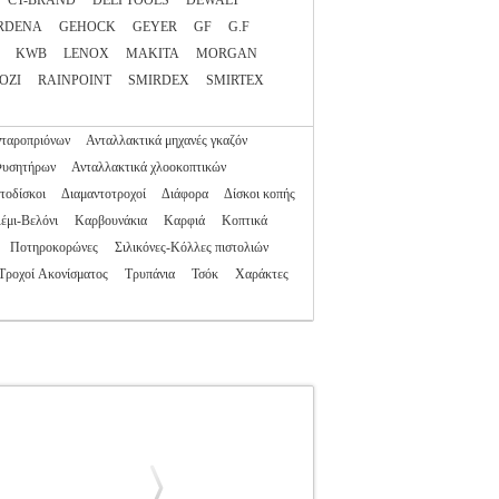
CT-BRAND
DELI TOOLS
DEWALT
RDENA
GEHOCK
GEYER
GF
G.F
KWB
LENOX
MAKITA
MORGAN
OZI
RAINPOINT
SMIRDEX
SMIRTEX
νταροπριόνων
Ανταλλακτικά μηχανές γκαζόν
Φυσητήρων
Ανταλλακτικά χλοοκοπτικών
τοδίσκοι
Διαμαντοτροχοί
Διάφορα
Δίσκοι κοπής
έμι-Βελόνι
Καρβουνάκια
Καρφιά
Κοπτικά
Ποτηροκορώνες
Σιλικόνες-Κόλλες πιστολιών
Τροχοί Ακονίσματος
Τρυπάνια
Τσόκ
Χαράκτες