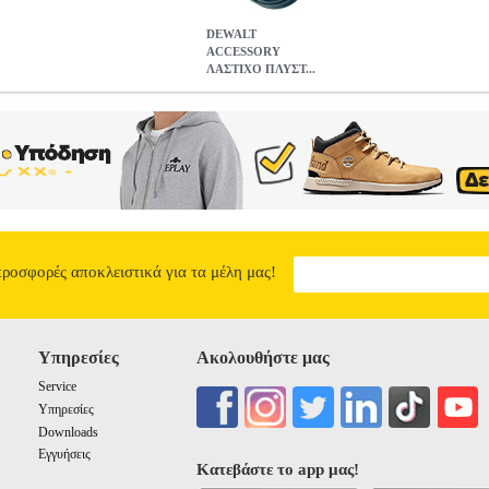
DEWALT
ACCESSORY
ΛΑΣΤΙΧΟ ΠΛΥΣΤ...
ΥΣΤΚΟΥ DXPW004-005 43516
TLS.011343
TLS.011343
DEWAL
Α-ΕΞΑΡΤΗΜΑΤΑ ΕΡΓΑΛΕΙΩΝ •DEWALT στην κατηγορία ΑΝΑΛ
Μήκος: 10 m.• Συμβατότητα: Πλυστικά μηχανήματα Dewalt DXPW004
ό διετή εγγύηση καλής λειτουργίας On-Site στον χώρο του πελάτη μέ
νοδεύεται από την απόδειξη αγοράς και να έχει χρησιμοποιηθεί σύμφ
ίζονται από την Stanley Black & Decker: μπαταρίες, φορτιστές, ανταλ
ey-Black&Decker Hellas στο Greece.Service@sbdinc.com, ακολουθών
ACCESSORY ΛΑΣΤΙΧΟ ΠΛΥΣΤΚΟΥ DXPW004-005 43516
48.90
προσφορές αποκλειστικά για τα μέλη μας!
Υπηρεσίες
Ακολουθήστε μας
Service
Υπηρεσίες
Downloads
Εγγυήσεις
Κατεβάστε το app μας!