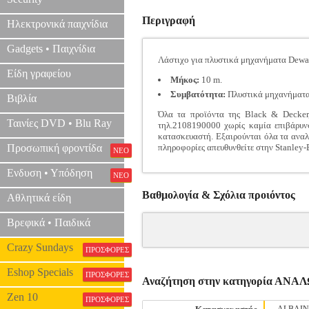
Περιγραφή
Ηλεκτρονικά παιχνίδια
Gadgets • Παιχνίδια
Λάστιχο για πλυστικά μηχανήματα Dewal
Είδη γραφείου
Μήκος:
10 m.
Συμβατότητα:
Πλυστικά μηχανήματ
Βιβλία
Όλα τα προϊόντα της Black & Decker,
Ταινίες DVD • Blu Ray
τηλ.2108190000 χωρίς καμία επιβάρυνσ
κατασκευαστή. Εξαιρούνται όλα τα αναλώ
Προσωπική φροντίδα
πληροφορίες απευθυνθείτε στην Stanley
ΝΕΟ
Ενδυση • Υπόδηση
ΝΕΟ
Βαθμολογία & Σχόλια προιόντος
Αθλητικά είδη
Βρεφικά • Παιδικά
Crazy Sundays
ΠΡΟΣΦΟΡΕΣ
Eshop Specials
ΠΡΟΣΦΟΡΕΣ
Αναζήτηση στην κατηγορία Α
Zen 10
ΠΡΟΣΦΟΡΕΣ