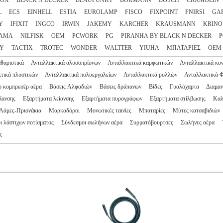
NOX
BLACK N DECKER
BLAUPUNKT
BORMANN
BOSCH
CRAMOLIN
L
ECS
EINHELL
ESTIA
EUROLAMP
FISCO
FIXPOINT
FNIRSI
GA
Y
IFIXIT
INGCO
IRWIN
JAKEMY
KARCHER
KRAUSMANN
KRINO
AMA
NILFISK
OEM
PCWORK
PG
PIRANHA BY BLACK N DECKER
P
EY
TACTIX
TROTEC
WONDER
WΑLTTER
YIUHA
ΜΠΑΤΑΡΙΕΣ
ΟΕΜ
θαριστικά
Ανταλλακτικά αλυσοπρίονων
Ανταλλακτικά καρφωτικών
Ανταλλακτικά κο
τικά πλυστικών
Ανταλλακτικά πολυεργαλείων
Ανταλλακτικά ρολλών
Ανταλλακτικά 
 κομπρεσέρ αέρα
Βάσεις Αλφαδιών
Βάσεις δράπανων
Βίδες
Γυαλόχαρτα
Διαμαν
είανσης
Εξαρτήματα λείανσης
Εξαρτήματα πυρογράφων
Εξαρτήματα στίλβωσης
Καλ
Λάμες-Πριονάκια
Μαρκαδόροι
Μονωτικές ταινίες
Μπαταρίες
Μύτες κατσαβιδιών
ι λάστιχων ποτίσματος
Σύνδεσμοι σωλήνων αέρα
Συρματόβουρτσες
Σωλήνες αέρα
ς