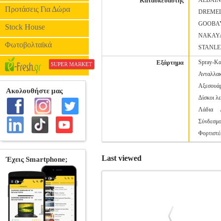
Κατασκευαστής
ALBAI
Προτάσεις Για Δώρα
DREME
GOOBA
Stock House
NAKAY
Φωτοβολταϊκά
STANL
Εξάρτημα
Spray-Κα
SUPER MARKET
Ανταλλακ
Αξεσουάρ
Δίσκοι λ
Λάδια
Σύνδεσμο
Φορτιστέ
Last viewed