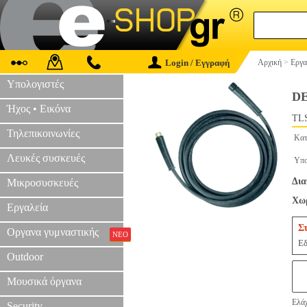
Login / Εγγραφή
Αρχική
>
Εργα
Υπολογιστές
DE
Ήχος • Εικόνα
TLS
Τηλεπικοινωνίες
Κατ
Λευκές συσκευές
Υπο
Δια
Μικροσυσκευές
Χωρ
Εργαλεία
Σ
Οργανα γυμναστικής
ΝΕΟ
Εδ
Outdoor
Μουσικά όργανα
Ελάχ
Security