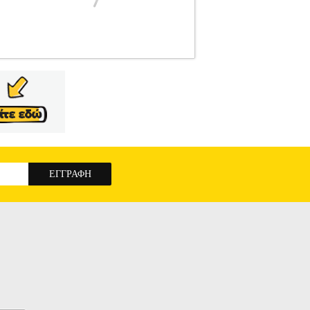
T
DEWALT
ΑΝΑΛΩΣΙΜΑ-ΕΞΑΡΤΗΜΑΤΑ
ΩΣΙΜΑ-ΕΞΑΡΤΗΜΑΤΑ ΕΡΓΑΛΕΙΩΝ Λάστιχο
E, DXPW005E. Όλα τα προϊόντα της Black &
σω της ACS courier τηλ.2108190000 χωρίς καμία
ωνα με τις προδιαγραφές του κατασκευαστή.
λακτικά, υλικά χρήσης κτλ. Για περισσότερες
τας την προβλεπόμενη διαδικασία.
DEWALT