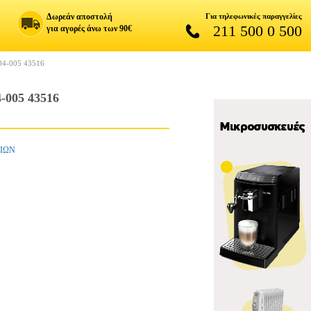
Δωρεάν αποστολή
Για τηλεφωνικές παραγγελίες
211 500 0 500
για αγορές άνω των 90€
-005 43516
05 43516
ΕΙΩΝ