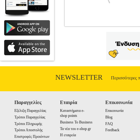
DEWALT ACCESSORY ΛΑΣΤΙΧΟ ΠΛ
ΕΡΓΑΛΕΙΩΝ
Κατηγορία: ΑΝΑΛΩΣΙΜ
για πλυστικά μηχανήματα Dewalt. • 
Decker, Stanley, Dewalt καλύπτονται απ
επιβάρυνση. Το προϊόν πρέπει να συ
Εξαιρούνται όλα τα αναλώσιμα όπως ορ
πληροφορίες απευθυνθείτε στην Stanl
NEWSLETTER
Περισσότερες 
Παραγγελίες
Εταιρία
Επικοινωνία
Εξέλιξη Παραγγελίας
Καταστήματα e-
Επικοινωνία
shop points
Τρόποι Παραγγελίας
Blog
Business To Business
Τρόποι Πληρωμής
FAQ
Τα νέα του e-shop.gr
Τρόποι Αποστολής
Feedback
Η εταιρεία
Επιστροφές Προιόντων