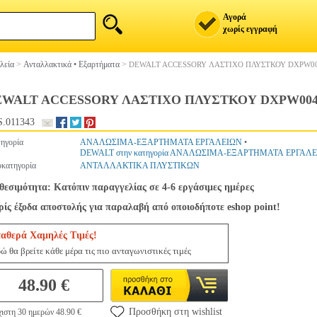
Αγορά
χωρίς εγγραφή
λεία
>
Ανταλλακτικά • Εξαρτήματα
>
DEWALT ACCESSORY ΛΑΣΤΙΧΟ ΠΛΥΣΤΚΟΥ DXPW004
WALT ACCESSORY ΛΑΣΤΙΧΟ ΠΛΥΣΤΚΟΥ DXPW004-0
.011343
ηγορία
ΑΝΑΛΩΣΙΜΑ-ΕΞΑΡΤΗΜΑΤΑ ΕΡΓΑΛΕΙΩΝ
•
DEWALT στην κατηγορία ΑΝΑΛΩΣΙΜΑ-ΕΞΑΡΤΗΜΑΤΑ ΕΡΓΑΛ
κατηγορία
ΑΝΤΑΛΛΑΚΤΙΚΑ ΠΛΥΣΤΙΚΩΝ
θεσιμότητα: Κατόπιν παραγγελίας σε 4-6 εργάσιμες ημέρες
ίς έξοδα αποστολής για παραλαβή από οποιοδήποτε eshop point!
ταθερά Χαμηλές Τιμές!
ώ θα βρείτε κάθε μέρα τις πιο ανταγωνιστικές τιμές
48.90 €
Προσθήκη στη wishlist
ιστη 30 ημερών 48.90 €