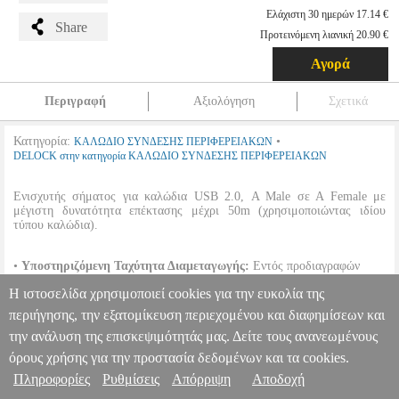
Ελάχιστη 30 ημερών 17.14 €
Share
Προτεινόμενη λιανική 20.90 €
Αγορά
Περιγραφή
Αξιολόγηση
Σχετικά
Κατηγορία:
•
ΚΑΛΩΔΙΟ ΣΥΝΔΕΣΗΣ ΠΕΡΙΦΕΡΕΙΑΚΩΝ
DELOCK στην κατηγορία ΚΑΛΩΔΙΟ ΣΥΝΔΕΣΗΣ ΠΕΡΙΦΕΡΕΙΑΚΩΝ
Ενισχυτής σήματος για καλώδια USB 2.0, Α Male σε Α Female με
μέγιστη δυνατότητα επέκτασης μέχρι 50m (χρησιμοποιώντας ιδίου
τύπου καλώδια).
•
Υποστηριζόμενη Ταχύτητα Διαμεταγωγής:
Εντός προδιαγραφών
USB 2.0.
Η ιστοσελίδα χρησιμοποιεί cookies για την ευκολία της
•
Μήκος καλωδίου:
10m.
•
Συμβατότητα:
Windows 98/2000/XP/Vista/7, Mac OS 9.0 ή νεότερο.
περιήγησης, την εξατομίκευση περιεχομένου και διαφημίσεων και
την ανάλυση της επισκεψιμότητάς μας. Δείτε τους ανανεωμένους
DELOCK 82446 CABLE USB 2.0 EXTENSION ACTIVE 10M
PER.750573
PER.750573
DELOCK
DELOCK
ΚΑΛΩΔΙΟ
όρους χρήσης για την προστασία δεδομένων και τα cookies.
ΣΥΝΔΕΣΗΣ ΠΕΡΙΦΕΡΕΙΑΚΩΝ
Κατηγορία: ΚΑΛΩΔΙΟ
Πληροφορίες & Υπηρεσίες >
Πληροφορίες
Ρυθμίσεις
Απόρριψη
Αποδοχή
ΣΥΝΔΕΣΗΣ ΠΕΡΙΦΕΡΕΙΑΚΩΝ •DELOCK στην κατηγορία