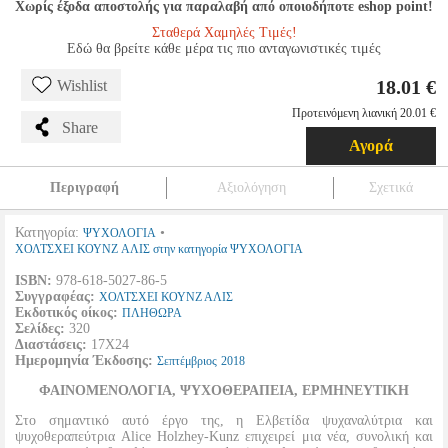
Χωρίς έξοδα αποστολής για παραλαβή από οποιοδήποτε eshop point!
Σταθερά Χαμηλές Τιμές!
Εδώ θα βρείτε κάθε μέρα τις πιο ανταγωνιστικές τιμές
18.01 €
Wishlist
Προτεινόμενη λιανική 20.01 €
Share
Αγορά
Περιγραφή
Αξιολόγηση
Σχετικά
Κατηγορία:
•
ΨΥΧΟΛΟΓΙΑ
ΧΟΛΤΣΧΕΙ ΚΟΥΝΖ ΑΛΙΣ στην κατηγορία ΨΥΧΟΛΟΓΙΑ
ISBN:
978-618-5027-86-5
Συγγραφέας:
ΧΟΛΤΣΧΕΙ ΚΟΥΝΖ ΑΛΙΣ
Εκδοτικός οίκος:
ΠΛΗΘΩΡΑ
Σελίδες:
320
Διαστάσεις:
17Χ24
Ημερομηνία Έκδοσης:
Σεπτέμβριος
2018
ΦΑΙΝΟΜΕΝΟΛΟΓΙΑ, ΨΥΧΟΘΕΡΑΠΕΙΑ, ΕΡΜΗΝΕΥΤΙΚΗ
Στο σημαντικό αυτό έργο της, η Ελβετίδα ψυχαναλύτρια και
ψυχοθεραπεύτρια Alice Holzhey-Kunz επιχειρεί μια νέα, συνολική και