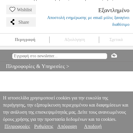
Εξαντλημένο
Wishlist
Αποστολή ενημέρωσης με email μόλις ξαναγίνει
Share
διαθέσιμο
Περιγραφή
Αξιολόγηση
Σχετικά
D'ADDARIO HELICORE H-515 ΜΙ 4/4 MEDIUM TENSION
ΧΟΡΔΗ ΤΣΕΛΟΥ
MSC.002829
MSC.002829
DADDARIO
DADDARIO
ΧΟΡΔΕΣ
D'ADDARIO HELICORE H-515 ΜΙ 4/4
Πληροφορίες & Υπηρεσίες >
MEDIUM TENSION ΧΟΡΔΗ ΤΣΕΛΟΥ
0
Η ιστοσελίδα χρησιμοποιεί cookies για την ευκολία της
περιήγησης, την εξατομίκευση περιεχομένου και διαφημίσεων και
την ανάλυση της επισκεψιμότητάς μας. Δείτε τους ανανεωμένους
όρους χρήσης για την προστασία δεδομένων και τα cookies.
Πληροφορίες
Ρυθμίσεις
Απόρριψη
Αποδοχή