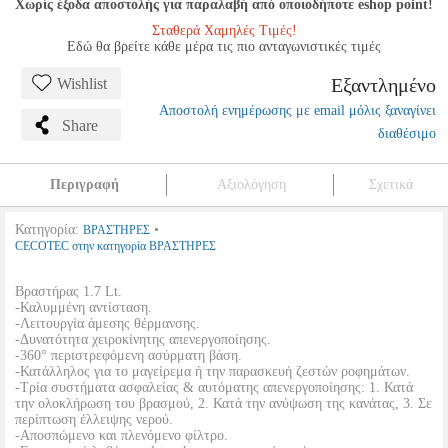
Χωρίς έξοδα αποστολής για παραλαβή από οποιοδήποτε eshop point!
Σταθερά Χαμηλές Τιμές!
Εδώ θα βρείτε κάθε μέρα τις πιο ανταγωνιστικές τιμές
Εξαντλημένο
Wishlist
Αποστολή ενημέρωσης με email μόλις ξαναγίνει
Share
διαθέσιμο
Περιγραφή
Αξιολόγηση
Σχετικά
Κατηγορία:
•
ΒΡΑΣΤΗΡΕΣ
CECOTEC στην κατηγορία ΒΡΑΣΤΗΡΕΣ
Βραστήρας 1.7 Lt.
-Καλυμμένη αντίσταση.
-Λειτουργία άμεσης θέρμανσης.
-Δυνατότητα χειροκίνητης απενεργοποίησης.
-360° περιστρεφόμενη ασύρματη βάση.
-Κατάλληλος για το μαγείρεμα ή την παρασκευή ζεστών ροφημάτων.
-Τρία συστήματα ασφαλείας & αυτόματης απενεργοποίησης: 1. Κατά
την ολοκλήρωση του βρασμού, 2. Κατά την ανύψωση της κανάτας, 3. Σε
περίπτωση έλλειψης νερού.
-Αποσπώμενο και πλενόμενο φίλτρο.