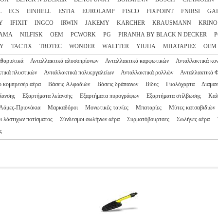
L
ECS
EINHELL
ESTIA
EUROLAMP
FISCO
FIXPOINT
FNIRSI
GA
Y
IFIXIT
INGCO
IRWIN
JAKEMY
KARCHER
KRAUSMANN
KRINO
AMA
NILFISK
OEM
PCWORK
PG
PIRANHA BY BLACK N DECKER
P
EY
TACTIX
TROTEC
WONDER
WΑLTTER
YIUHA
ΜΠΑΤΑΡΙΕΣ
ΟΕΜ
θαριστικά
Ανταλλακτικά αλυσοπρίονων
Ανταλλακτικά καρφωτικών
Ανταλλακτικά κο
τικά πλυστικών
Ανταλλακτικά πολυεργαλείων
Ανταλλακτικά ρολλών
Ανταλλακτικά 
 κομπρεσέρ αέρα
Βάσεις Αλφαδιών
Βάσεις δράπανων
Βίδες
Γυαλόχαρτα
Διαμαν
είανσης
Εξαρτήματα λείανσης
Εξαρτήματα πυρογράφων
Εξαρτήματα στίλβωσης
Καλ
Λάμες-Πριονάκια
Μαρκαδόροι
Μονωτικές ταινίες
Μπαταρίες
Μύτες κατσαβιδιών
ι λάστιχων ποτίσματος
Σύνδεσμοι σωλήνων αέρα
Συρματόβουρτσες
Σωλήνες αέρα
ς