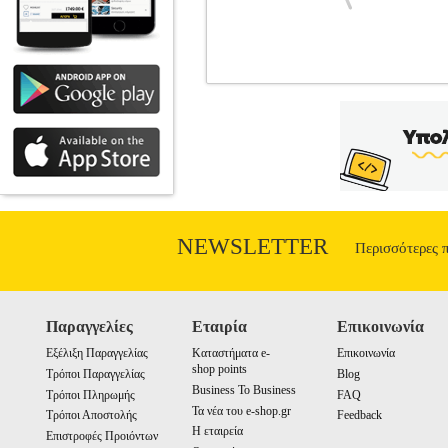
ΒΟΥΡΤΣΑ ΚΑΘΑΡΙΣΜΟΥ ΤΡΟΧΩΝ 
ΕΞΑΡΤΗΜΑΤΑ ΕΡΓΑΛΕΙΩ
ΕΞΑΡΤΗΜΑΤΑ ΕΡΓΑΛΕΙΩΝ Αυτή η βούρτσα 
Οι τρίχες βρίσκονται σε κάθε πλευρά της
και στις πιο δυσπρόσιτες περιοχές των
ζάντες σας. Έχει το πλεονέκτημα να διαν
με το πιστόλι ψεκασμού ασφαλή και ε
αποτελεσματική δράση.• Συμβατότητα
NEWSLETTER
Περισσότερες 
Παραγγελίες
Εταιρία
Επικοινωνία
Εξέλιξη Παραγγελίας
Καταστήματα e-
Επικοινωνία
shop points
Τρόποι Παραγγελίας
Blog
Business To Business
Τρόποι Πληρωμής
FAQ
Τα νέα του e-shop.gr
Τρόποι Αποστολής
Feedback
Η εταιρεία
Επιστροφές Προιόντων