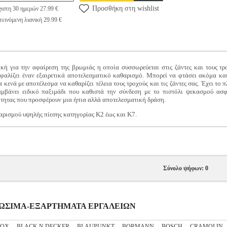
Προσθήκη στη wishlist
ιστη 30 ημερών 27.99 €
εινόμενη λιανική 29.99 €
ική για την αφαίρεση της βρωμιάς η οποία συσσωρεύεται στις ζάντες και τους τρο
σφαλίζει έναν εξαιρετικά αποτελεσματικό καθαρισμό. Μπορεί να φτάσει ακόμα και
 κενά με αποτέλεσμα να καθαρίζει τέλεια τους τροχούς και τις ζάντες σας. Έχει το
αμβάνει ειδικό παξιμάδι που καθιστά την σύνδεση με το πιστόλι ψεκασμού ασφ
τητας που προσφέρουν μια ήπια αλλά αποτελεσματική δράση.
ρισμού υψηλής πίεσης κατηγορίας Κ2 έως και Κ7.
Σύνολο ψήφων: 0
ΝΑΛΩΣΙΜΑ-ΕΞΑΡΤΗΜΑΤΑ ΕΡΓΑΛΕΙΩΝ
NOX
BLACK N DECKER
BLAUPUNKT
BORMANN
BOSCH
CRAMOLIN