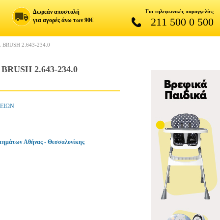
Δωρεάν αποστολή
Για τηλεφωνικές παραγγελίες
211 500 0 500
για αγορές άνω των 90€
RUSH 2.643-234.0
USH 2.643-234.0
ΛΕΙΩΝ
τημάτων Αθήνας - Θεσσαλονίκης