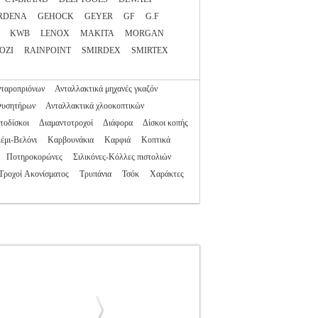
RDENA
GEHOCK
GEYER
GF
G.F
KWB
LENOX
MAKITA
MORGAN
OZI
RAINPOINT
SMIRDEX
SMIRTEX
νταροπριόνων
Ανταλλακτικά μηχανές γκαζόν
Φυσητήρων
Ανταλλακτικά χλοοκοπτικών
τοδίσκοι
Διαμαντοτροχοί
Διάφορα
Δίσκοι κοπής
έμι-Βελόνι
Καρβουνάκια
Καρφιά
Κοπτικά
Ποτηροκορώνες
Σιλικόνες-Κόλλες πιστολιών
Τροχοί Ακονίσματος
Τρυπάνια
Τσόκ
Χαράκτες