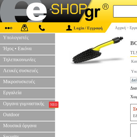
Login / Εγγραφή
Αρχική
>
Εργα
Υπολογιστές
Β
Ήχος • Εικόνα
TLS
Τηλεπικοινωνίες
Κατ
Λευκές συσκευές
Υπο
Μικροσυσκευές
Δια
Εργαλεία
Χωρ
Οργανα γυμναστικής
ΝΕΟ
Σ
Outdoor
Εδ
Μουσικά όργανα
Security