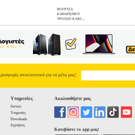
ΒΟΥΡΤΣΑ
ΚΑΘΑΡΙΣΜΟΥ
ΤΡΟΧΩΝ KARC...
KARCHER WHEEL BRUSH 2.643-234.0
TLS.210212
TLS.2102
Ν
Κατηγορία: ΑΝΑΛΩΣΙΜΑ-ΕΞΑΡΤΗΜΑΤΑ ΕΡΓΑΛΕΙΩΝ •KARCHE
της Karcher είναι ιδανική για την αφαίρεση της βρωμιάς η οποία 
 σκούπας (σε ακτίνα 360°) και έτσι εξασφαλίζει έναν εξαιρετικά απο
 τροχών και εισέρχεται ακόμα και μέσα στα μικρότερα κενά με αποτέλε
έμει ομοιόμορφα το νερό και να απομακρύνει τις ακαθαρσίες. Περιλαμ
ργονομική λαβή. Οι τρίχες της είναι κατασκευασμένες από υλικό υψη
: Με τα συστήματα καθαρισμού υψηλής πίεσης κατηγορίας Κ2 έως κα
KARCHER WHEEL BRUSH 2.643-234.0
προσφορές αποκλειστικά για τα μέλη μας!
27.99
Υπηρεσίες
Ακολουθήστε μας
Service
Υπηρεσίες
Downloads
Εγγυήσεις
Κατεβάστε το app μας!