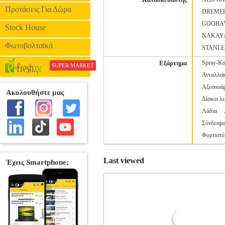
Προτάσεις Για Δώρα
DREME
GOOBA
Stock House
NAKAY
Φωτοβολταϊκά
STANL
Εξάρτημα
Spray-Κα
SUPER MARKET
Ανταλλακ
Αξεσουάρ
Δίσκοι λ
Λάδια
Σύνδεσμο
Φορτιστέ
Last viewed