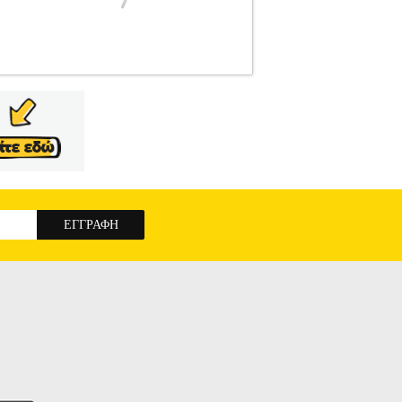
12
KARCHER
KARCHER
ΑΝΑΛΩΣΙΜΑ-
R στην κατηγορία ΑΝΑΛΩΣΙΜΑ-
συσσωρεύεται στις ζάντες και τους τροχούς.
τελεσματικό καθαρισμό. Μπορεί να φτάσει ακόμα
σμα να καθαρίζει τέλεια τους τροχούς και τις
βάνει ειδικό παξιμάδι που καθιστά την σύνδεση
λής ποιότητας που προσφέρουν μια ήπια αλλά
ι Κ7.
ΒΟΥΡΤΣΑ ΚΑΘΑΡΙΣΜΟΥ ΤΡΟΧΩΝ