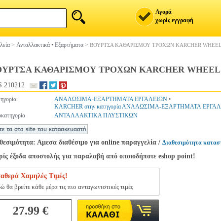
Αγορά
χωρίς εγγραφή
λεία
>
Ανταλλακτικά • Εξαρτήματα
>
ΒΟΥΡΤΣΑ ΚΑΘΑΡΙΣΜΟΥ ΤΡΟΧΩΝ KARCHER WHEEL B
ΟΥΡΤΣΑ ΚΑΘΑΡΙΣΜΟΥ ΤΡΟΧΩΝ KARCHER WHEEL BR
.210212
ηγορία
ΑΝΑΛΩΣΙΜΑ-ΕΞΑΡΤΗΜΑΤΑ ΕΡΓΑΛΕΙΩΝ
•
KARCHER στην κατηγορία ΑΝΑΛΩΣΙΜΑ-ΕΞΑΡΤΗΜΑΤΑ ΕΡΓΑ
κατηγορία
ΑΝΤΑΛΛΑΚΤΙΚΑ ΠΛΥΣΤΙΚΩΝ
θεσιμότητα: Αμεσα διαθέσιμο για online παραγγελία
/
Διαθεσιμότητα κατασ
ίς έξοδα αποστολής για παραλαβή από οποιοδήποτε eshop point!
ταθερά Χαμηλές Τιμές!
ώ θα βρείτε κάθε μέρα τις πιο ανταγωνιστικές τιμές
27.99 €