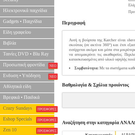
Ελάχ
Ηλεκτρονικά παιχνίδια
Προτ
Gadgets • Παιχνίδια
Περιγραφή
Είδη γραφείου
Αυτή η βούρτσα της Karcher είναι ιδαν
Βιβλία
σκούπας (σε ακτίνα 360°) και έτσι εξα
εισέρχεται ακόμα και μέσα στα μικρότερα
Ταινίες DVD • Blu Ray
να απομακρύνει τις ακαθαρσίες. Περιλ
κατασκευασμένες από υλικό υψηλής ποιό
Προσωπική φροντίδα
ΝΕΟ
Συμβατότητα:
Με τα συστήματα καθα
Ενδυση • Υπόδηση
ΝΕΟ
Βαθμολογία & Σχόλια προιόντος
Αθλητικά είδη
Βρεφικά • Παιδικά
Crazy Sundays
ΠΡΟΣΦΟΡΕΣ
Eshop Specials
ΠΡΟΣΦΟΡΕΣ
Αναζήτηση στην κατηγορία Α
Zen 10
ΠΡΟΣΦΟΡΕΣ
Κατασκευαστής
ALBAI