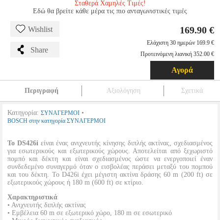
Σταθερά Χαμηλές Τιμές!
Εδώ θα βρείτε κάθε μέρα τις πιο ανταγωνιστικές τιμές
169.90 €
Wishlist
Ελάχιστη 30 ημερών 169.9 €
Share
Προτεινόμενη λιανική 352.00 €
Αγορά
Περιγραφή
Αξιολόγηση
Σχετικά
Κατηγορία:
•
ΣΥΝΑΓΕΡΜΟΙ
BOSCH στην κατηγορία ΣΥΝΑΓΕΡΜΟΙ
Το DS426i
είναι ένας ανιχνευτής κίνησης διπλής ακτίνας, σχεδιασμένος
για εσωτερικούς και εξωτερικούς χώρους. Αποτελείται από ξεχωριστό
πομπό και δέκτη και είναι σχεδιασμένος ώστε να ενεργοποιεί έναν
συνδεδεμένο συναγερμό όταν ο εισβολέας περάσει μεταξύ του πομπού
και του δέκτη. Το D426i έχει μέγιστη ακτίνα δράσης 60 m (200 ft) σε
εξωτερικούς χώρους ή 180 m (600 ft) σε κτίριο.
Χαρακτηριστικά
• Ανιχνευτής διπλής ακτίνας
• Εμβέλεια 60 m σε εξωτερικό χώρο, 180 m σε εσωτερικό