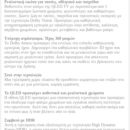
Ρεαλιστική εικόνα για ταινίες, αθλητικά και παιχνίδια
Βυθιστείτε στον κόσμο της QLED TV με περισσότερα από 1
δισεκατομμύριο ζωντανά χρώματα, φωτεινότερες και καθαρότερες
εικόνες. Δώστε ζωή σε ταινίες, παιχνίδια και τηλεοπτικές εκπομπές με
την τεχνολογία Dolby Vision. Προσφέρει μια καθηλωτική
κινηματογραφική εμπειρία με υψηλότερο λόγο αντίθεσης, καλύτερη
ακρίβεια χρωμάτων, ομαλότερες μεταβάσεις και βαθύτερο μαύρο.
Υπέροχη ατμόσφαιρα, Ήχος 360 μοιρών
Το Dolby Atmos προσφέρει ένα εντελώς νέο επίπεδο καθηλωτικής
εμπειρίας ήχου. Δημιουργεί ένα καθηλωτικό περιβάλλον 3D ήχου που
επιτρέπει στον ήχο να τοποθετείται και να μετακινείται γύρω από τον
ακροατή με ρεαλιστικό τρόπο. Αυτό προσφέρει ένα απίστευτα
ρεαλιστικό ηχητικό τοπίο που σας κάνει να νιώθετε ότι βρίσκεστε στο
κέντρο της δράσης.
Στυλ στην τεχνολογία
Μια τηλεόραση χωρίς πλαίσιο θα προσθέσει κομψότητα και ντιζάιν στο
σπίτι σας με μια μοντέρνα, κομψή εμφάνιση.
Το QLED προσφέρει αυθεντικά και ρεαλιστικά χρώματα
Η οθόνη QLED προσφέρει μια επαναστατική τεχνολογία που προσφέρει
ένα ιδιαίτερα ευρύ φάσμα χρωμάτων και εγγυάται απόλυτη πιστότητα
στο πρωτότυπο. Αυτό σας δίνει μια απολύτως καθαρή εικόνα ακόμα και
σε έντονο φως ή όταν βλέπετε από το πλάι.
Συμβατό με HDR
Αυτή η τηλεόραση είναι εξοπλισμένη με τεχνολογία High Dynamic
Range (HDR), η οποία επιτρέπει βελτιωμένη αναπαραγωγή λεπτομέρειας