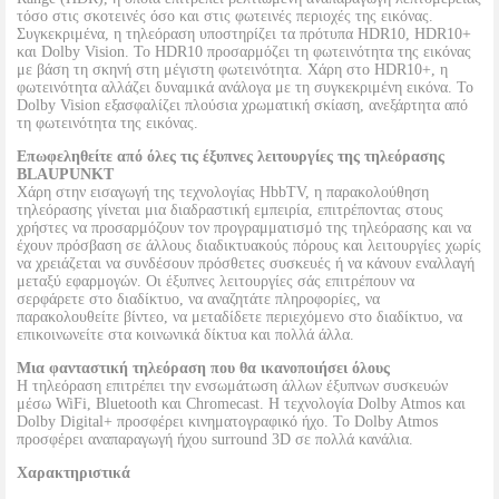
τόσο στις σκοτεινές όσο και στις φωτεινές περιοχές της εικόνας.
Συγκεκριμένα, η τηλεόραση υποστηρίζει τα πρότυπα HDR10, HDR10+
και Dolby Vision. Το HDR10 προσαρμόζει τη φωτεινότητα της εικόνας
με βάση τη σκηνή στη μέγιστη φωτεινότητα. Χάρη στο HDR10+, η
φωτεινότητα αλλάζει δυναμικά ανάλογα με τη συγκεκριμένη εικόνα. Το
Dolby Vision εξασφαλίζει πλούσια χρωματική σκίαση, ανεξάρτητα από
τη φωτεινότητα της εικόνας.
Επωφεληθείτε από όλες τις έξυπνες λειτουργίες της τηλεόρασης
BLAUPUNKT
Χάρη στην εισαγωγή της τεχνολογίας HbbTV, η παρακολούθηση
τηλεόρασης γίνεται μια διαδραστική εμπειρία, επιτρέποντας στους
χρήστες να προσαρμόζουν τον προγραμματισμό της τηλεόρασης και να
έχουν πρόσβαση σε άλλους διαδικτυακούς πόρους και λειτουργίες χωρίς
να χρειάζεται να συνδέσουν πρόσθετες συσκευές ή να κάνουν εναλλαγή
μεταξύ εφαρμογών. Οι έξυπνες λειτουργίες σάς επιτρέπουν να
σερφάρετε στο διαδίκτυο, να αναζητάτε πληροφορίες, να
παρακολουθείτε βίντεο, να μεταδίδετε περιεχόμενο στο διαδίκτυο, να
επικοινωνείτε στα κοινωνικά δίκτυα και πολλά άλλα.
Μια φανταστική τηλεόραση που θα ικανοποιήσει όλους
Η τηλεόραση επιτρέπει την ενσωμάτωση άλλων έξυπνων συσκευών
μέσω WiFi, Bluetooth και Chromecast. Η τεχνολογία Dolby Atmos και
Dolby Digital+ προσφέρει κινηματογραφικό ήχο. Το Dolby Atmos
προσφέρει αναπαραγωγή ήχου surround 3D σε πολλά κανάλια.
Χαρακτηριστικά