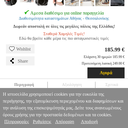
Αμεσα διαθέσιμο για online παραγγελία
Διαθεσιμότητα καταστημάτων Αθήνας - Θεσσαλονίκης
Δωρεάν αποστολή σε όλες τις μεγάλες πόλεις της Ελλάδας!
Σταθερά Χαμηλές Τιμές!
Εδώ θα βρείτε κάθε μέρα τις πιο ανταγωνιστικές τιμές
185.99 €
Wishlist
Ελάχιστη 30 ημερών 185.99 €
Share
Προτεινόμενη λιανική 249.00 €
Αγορά
Περιγραφή
Αξιολόγηση
Σχετικά
Η ιστοσελίδα χρησιμοποιεί cookies για την ευκολία της
BISSELL SPOTCLEAN PRO 1558N VACUUM CYLINDER
περιήγησης, την εξατομίκευση περιεχομένου και διαφημίσεων και
WET&DRY 750 W BAGLESS
HAP.172131
HAP.172131
BISSELL
BISSELL
ΗΛΕΚΤΡΙΚΕΣ ΣΚΟΥΠΕΣ
BISSELL SPOTCLEAN PRO
την ανάλυση της επισκεψιμότητάς μας. Δείτε τους ανανεωμένους
Πληροφορίες & Υπηρεσίες >
1558N VACUUM CYLINDER WET&DRY 750 W BAGLESS
όρους χρήσης για την προστασία δεδομένων και τα cookies.
185.99
Πληροφορίες
Ρυθμίσεις
Απόρριψη
Αποδοχή