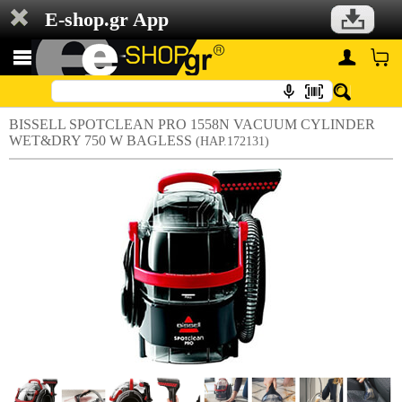
E-shop.gr App
BISSELL SPOTCLEAN PRO 1558N VACUUM CYLINDER
WET&DRY 750 W BAGLESS
(HAP.172131)